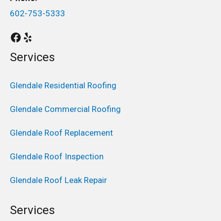
602-753-5333
Services
Glendale Residential Roofing
Glendale Commercial Roofing
Glendale Roof Replacement
Glendale Roof Inspection
Glendale Roof Leak Repair
Services