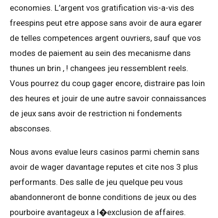
economies. L’argent vos gratification vis-a-vis des
freespins peut etre appose sans avoir de aura egarer
de telles competences argent ouvriers, sauf que vos
modes de paiement au sein des mecanisme dans
thunes un brin , ! changees jeu ressemblent reels.
Vous pourrez du coup gager encore, distraire pas loin
des heures et jouir de une autre savoir connaissances
de jeux sans avoir de restriction ni fondements
absconses.
Nous avons evalue leurs casinos parmi chemin sans
avoir de wager davantage reputes et cite nos 3 plus
performants. Des salle de jeu quelque peu vous
abandonneront de bonne conditions de jeux ou des
pourboire avantageux a l�exclusion de affaires.