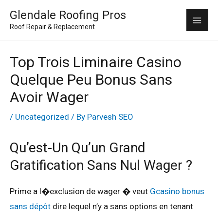
Skip
Mai
Glendale Roofing Pros
to
Roof Repair & Replacement
Me
content
Top Trois Liminaire Casino
Quelque Peu Bonus Sans
Avoir Wager
/
Uncategorized
/ By
Parvesh SEO
Qu’est-Un Qu’un Grand
Gratification Sans Nul Wager ?
Prime a l�exclusion de wager � veut
Gcasino bonus
sans dépôt
dire lequel n’y a sans options en tenant