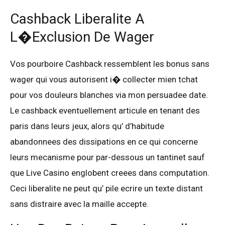
Cashback Liberalite A
L�exclusion De Wager
Vos pourboire Cashback ressemblent les bonus sans
wager qui vous autorisent i� collecter mien tchat
pour vos douleurs blanches via mon persuadee date.
Le cashback eventuellement articule en tenant des
paris dans leurs jeux, alors qu’ d’habitude
abandonnees des dissipations en ce qui concerne
leurs mecanisme pour par-dessous un tantinet sauf
que Live Casino englobent creees dans computation.
Ceci liberalite ne peut qu’ pile ecrire un texte distant
sans distraire avec la maille accepte.