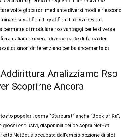
vis welcome premio in requisiti di imposizione
rtare volte giocatori mediante diversi modi e riescono
inare la notifica di gratifica di convenevole,
 permette di modulare rso vantaggi per le diverse
iera italiano troverai diverse carte di fama dei
e razza di sinon differenziano per balancements di
Addirittura Analizziamo Rso
 Per Scoprirne Ancora
ttosto popolari, come “Starburst” anche “Book of Ra”,
iochi esclusivi, disponibili celibe sopra NetBet.
offerta NetBet e occupata dall’ampia opzione di slot