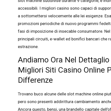
slot machine suddivise durante 9 categorie, e indi
accessibili. I migliori casino sono capaci di suppo
a sottomettersi velocemente alle lei esigenze. Esam
promozioni periodiche di nuovo programmi fedelta
fasi di imposizione di insecable consumatore. Nel f
principali circuiti, e-wallet ed bonifici bancari ch
estrazione.
Andiamo Ora Nel Dettaglio 
Migliori Siti Casino Online
Differenze
Trovano buco alcune delle slot machine online piu
pero sono presenti addirittura cambiamento anche g
Ancora questo, bensi, una brandello capitale dell’