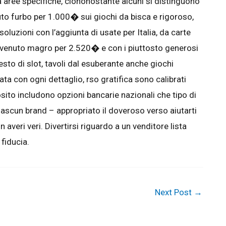
a aree specifiche, ciononostante alcuni si distinguono
luto furbo per 1.000� sui giochi da bisca e rigoroso,
soluzioni con l’aggiunta di usate per Italia, da carte
benvenuto magro per 2.520� e con i piuttosto generosi
esto di slot, tavoli dal esuberante anche giochi
zata con ogni dettaglio, rso gratifica sono calibrati
osito includono opzioni bancarie nazionali che tipo di
iascun brand – appropriato il doveroso verso aiutarti
averi veri. Divertirsi riguardo a un venditore lista
fiducia.
Next Post
→