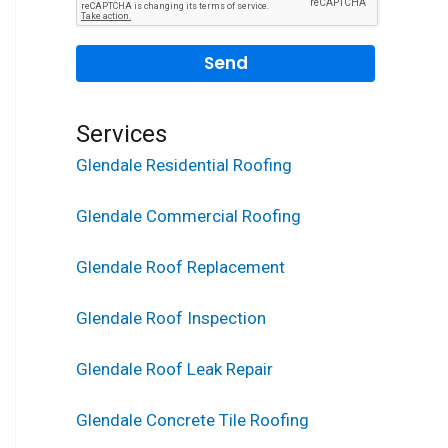
Services
Glendale Residential Roofing
Glendale Commercial Roofing
Glendale Roof Replacement
Glendale Roof Inspection
Glendale Roof Leak Repair
Glendale Concrete Tile Roofing