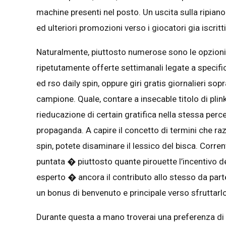
machine presenti nel posto. Un uscita sulla ripian
ed ulteriori promozioni verso i giocatori gia iscritti
Naturalmente, piuttosto numerose sono le opzioni 
ripetutamente offerte settimanali legate a specific
ed rso daily spin, oppure giri gratis giornalieri so
campione. Quale, contare a insecable titolo di plin
rieducazione di certain gratifica nella stessa perc
propaganda. A capire il concetto di termini che raz
spin, potete disaminare il lessico del bisca. Corre
puntata � piuttosto quante pirouette l’incentivo d
esperto � ancora il contributo allo stesso da part
un bonus di benvenuto e principale verso sfruttar
Durante questa a mano troverai una preferenza di pi