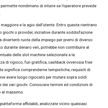
o permette nondimeno di intuire se l’operatore prevede
.
maggiore e la agio dell’utente. Entro queste rientrano
i giochi o provider, iniziative durante soddisfazione
pra divertenti ruote della impiego per premi di diverso
ko durante denaro veri, potrebbe non contribuire al
entuale delle slot machine selezionate a la
za di rigioco, fun gratifica, cashback ovverosia free
nte significa comprenderne tempistiche, requisiti di
eve avere luogo rigiocato per mutare sopra soldi
e dei vari giochi. Conoscere termini ed condizioni di
lo al massimo.
attaforme affidabili, analizzate vicino qualsiasi