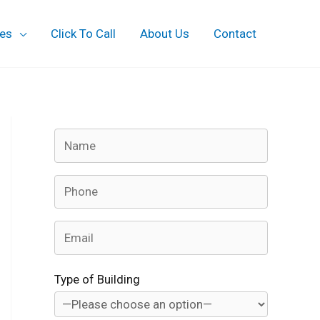
ces
Click To Call
About Us
Contact
Type of Building