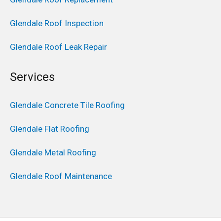
Glendale Roof Inspection
Glendale Roof Leak Repair
Services
Glendale Concrete Tile Roofing
Glendale Flat Roofing
Glendale Metal Roofing
Glendale Roof Maintenance