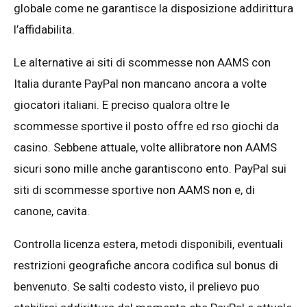
globale come ne garantisce la disposizione addirittura
l’affidabilita.
Le alternative ai siti di scommesse non AAMS con
Italia durante PayPal non mancano ancora a volte
giocatori italiani. E preciso qualora oltre le
scommesse sportive il posto offre ed rso giochi da
casino. Sebbene attuale, volte allibratore non AAMS
sicuri sono mille anche garantiscono ento. PayPal sui
siti di scommesse sportive non AAMS non e, di
canone, cavita.
Controlla licenza estera, metodi disponibili, eventuali
restrizioni geografiche ancora codifica sul bonus di
benvenuto. Se salti codesto visto, il prelievo puo