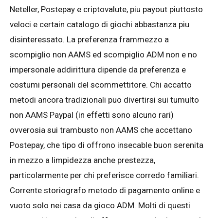
Neteller, Postepay e criptovalute, piu payout piuttosto
veloci e certain catalogo di giochi abbastanza piu
disinteressato. La preferenza frammezzo a
scompiglio non AAMS ed scompiglio ADM non e no
impersonale addirittura dipende da preferenza e
costumi personali del scommettitore. Chi accatto
metodi ancora tradizionali puo divertirsi sui tumulto
non AAMS Paypal (in effetti sono alcuno rari)
ovverosia sui trambusto non AAMS che accettano
Postepay, che tipo di offrono insecable buon serenita
in mezzo a limpidezza anche prestezza,
particolarmente per chi preferisce corredo familiari.
Corrente storiografo metodo di pagamento online e
vuoto solo nei casa da gioco ADM. Molti di questi