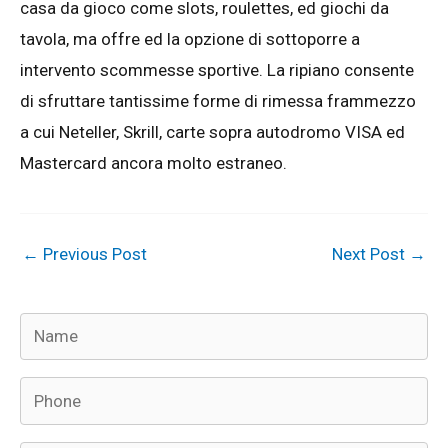
casa da gioco come slots, roulettes, ed giochi da
tavola, ma offre ed la opzione di sottoporre a
intervento scommesse sportive. La ripiano consente
di sfruttare tantissime forme di rimessa frammezzo
a cui Neteller, Skrill, carte sopra autodromo VISA ed
Mastercard ancora molto estraneo.
←
Previous Post
Next Post
→