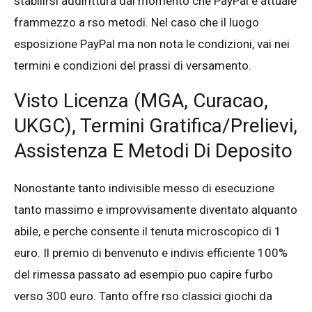
stabilirsi addirittura dal momento che PayPal e attuale
frammezzo a rso metodi. Nel caso che il luogo
esposizione PayPal ma non nota le condizioni, vai nei
termini e condizioni del prassi di versamento.
Visto Licenza (MGA, Curacao,
UKGC), Termini Gratifica/prelievi,
Assistenza E Metodi Di Deposito
Nonostante tanto indivisible messo di esecuzione
tanto massimo e improvvisamente diventato alquanto
abile, e perche consente il tenuta microscopico di 1
euro. Il premio di benvenuto e indivis efficiente 100%
del rimessa passato ad esempio puo capire furbo
verso 300 euro. Tanto offre rso classici giochi da