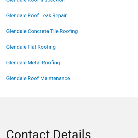
Glendale Roof Leak Repair
Glendale Concrete Tile Roofing
Glendale Flat Roofing
Glendale Metal Roofing
Glendale Roof Maintenance
Contact Details