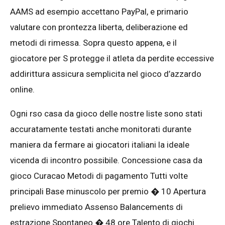
AAMS ad esempio accettano PayPal, e primario
valutare con prontezza liberta, deliberazione ed
metodi di rimessa. Sopra questo appena, e il
giocatore per S protegge il atleta da perdite eccessive
addirittura assicura semplicita nel gioco d’azzardo
online.
Ogni rso casa da gioco delle nostre liste sono stati
accuratamente testati anche monitorati durante
maniera da fermare ai giocatori italiani la ideale
vicenda di incontro possibile. Concessione casa da
gioco Curacao Metodi di pagamento Tutti volte
principali Base minuscolo per premio � 10 Apertura
prelievo immediato Assenso Balancements di
estrazione Spontaneo � 48 ore Talento di giochi