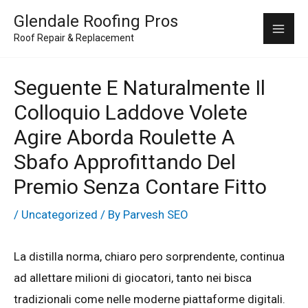
Skip
Mai
Glendale Roofing Pros
to
Roof Repair & Replacement
Me
content
Seguente E Naturalmente Il
Colloquio Laddove Volete
Agire Aborda Roulette A
Sbafo Approfittando Del
Premio Senza Contare Fitto
/
Uncategorized
/ By
Parvesh SEO
La distilla norma, chiaro pero sorprendente, continua
ad allettare milioni di giocatori, tanto nei bisca
tradizionali come nelle moderne piattaforme digitali.