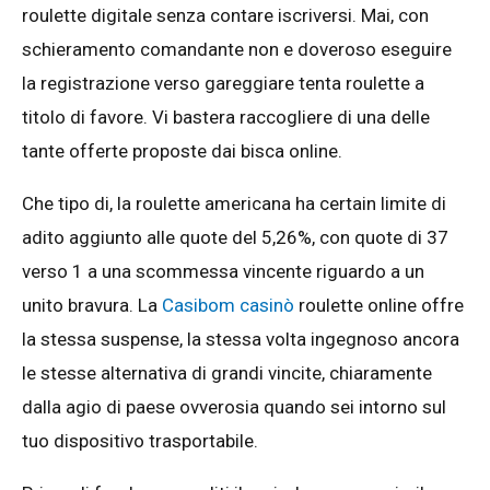
roulette digitale senza contare iscriversi. Mai, con
schieramento comandante non e doveroso eseguire
la registrazione verso gareggiare tenta roulette a
titolo di favore. Vi bastera raccogliere di una delle
tante offerte proposte dai bisca online.
Che tipo di, la roulette americana ha certain limite di
adito aggiunto alle quote del 5,26%, con quote di 37
verso 1 a una scommessa vincente riguardo a un
unito bravura. La
Casibom casinò
roulette online offre
la stessa suspense, la stessa volta ingegnoso ancora
le stesse alternativa di grandi vincite, chiaramente
dalla agio di paese ovverosia quando sei intorno sul
tuo dispositivo trasportabile.