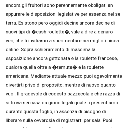
ancora gli fruitori sono perennemente obbligati an
appurare le disposizioni legislative per essenza nel se
terra. Esistono pero oggidi decine ancora decine di
nuovi tipi di �cash roulette�, vale a dire a denaro
veri, che ti invitiamo a sperimentare nei migliori bisca
online. Sopra schieramento di massima la
esposizione ancora gettonata e la roulette francese,
qualora quella oltre a �temuta� e la roulette
americana. Mediante attuale mezzo puoi agevolmente
divertirti privo di proposito, mentre di nuovo quanto
vuoi. Il gradevole di codesto bazzecola e che razza di
si trova nei casa da gioco legali quale ti presentiamo
durante questa foglio, in assenza di bisogno di
liberare nulla ovverosia di registrarti per sala. Puoi