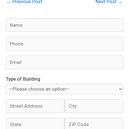
←
Previous Post
Next Post
→
Type of Building