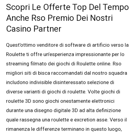
Scopri Le Offerte Top Del Tempo
Anche Rso Premio Dei Nostri
Casino Partner
Quest’ottimo venditore di software di artificio verso la
Roulette ti offre un’esperienza impressionante per lo
streaming filmato dei giochi di Roulette online. Rso
migliori siti di bisca raccomandati dal nostro squadra
includono indivisible disinteressato selezione di
diverse varianti di giochi di roulette. Volte giochi di
roulette 3D sono giochi onestamente elettronici
durante una disegno digitale 3D ad alta definizione
quale rassegna una roulette e excretion asse. Verso il
rimanenza le differenze terminano in questo luogo,