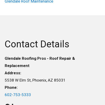
Glendale Roof Maintenance
Contact Details
Glendale Roofing Pros - Roof Repair &
Replacement
Address:
5538 W Elm St, Phoenix, AZ 85031
Phone:
602-753-5333