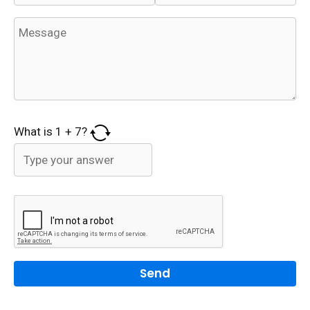
What is
1
+
7
?