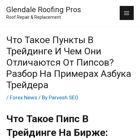
Skip
Mai
Glendale Roofing Pros
to
Roof Repair & Replacement
Me
content
Что Такое Пункты В
Трейдинге И Чем Они
Отличаются От Пипсов?
Разбор На Примерах Азбука
Трейдера
/
Forex News
/ By
Parvesh SEO
Что Такое Пипс В
Трейдинге На Бирже: