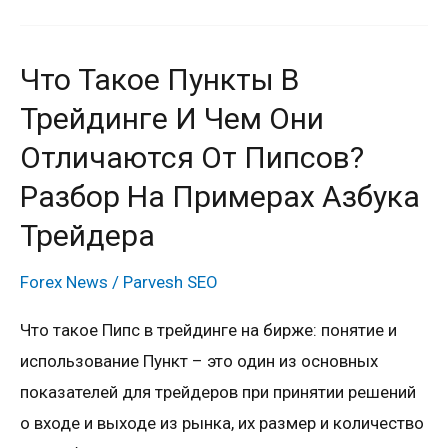
Что Такое Пункты В
Что
такое
Трейдинге И Чем Они
пункты
Отличаются От Пипсов?
в
Разбор На Примерах Азбука
трейдинге
Трейдера
и
чем
Forex News
/
Parvesh SEO
они
отличаются
Что такое Пипс в трейдинге на бирже: понятие и
от
использование Пункт – это один из основных
пипсов?
показателей для трейдеров при принятии решений
Разбор
о входе и выходе из рынка, их размер и количество
на