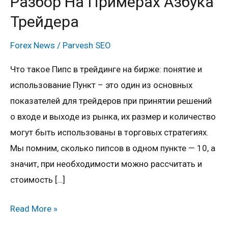
Разбор На Примерах Азбука
трейдинге
Трейдера
и
чем
Forex News
/
Parvesh SEO
они
отличаются
Что такое Пипс в трейдинге на бирже: понятие и
от
использование Пункт – это один из основных
пипсов?
показателей для трейдеров при принятии решений
Разбор
о входе и выходе из рынка, их размер и количество
на
могут быть использованы в торговых стратегиях.
примерах
Мы помним, сколько пипсов в одном пункте — 10, а
Азбука
значит, при необходимости можно рассчитать и
трейдера
стоимость […]
Read More »