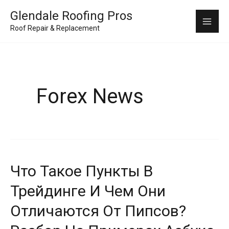
Skip
Mai
Glendale Roofing Pros
to
Roof Repair & Replacement
Me
content
Forex News
Что Такое Пункты В
Что
такое
Трейдинге И Чем Они
пункты
Отличаются От Пипсов?
в