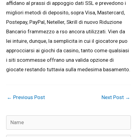
affidano al prassi di appoggio dati SSL e prevedono i
migliori metodi di deposito, sopra Visa, Mastercard,
Postepay, PayPal, Neteller, Skrill di nuovo Riduzione
Bancario frammezzo a rso ancora utilizzati. Vien da
lei intuire, dunque, la semplicita in cui il giocatore puo
approcciarsi ai giochi da casino, tanto come qualsiasi
i siti scommesse offrano una valida opzione di
giocate restando tuttavia sulla medesima basamento.
←
Previous Post
Next Post
→