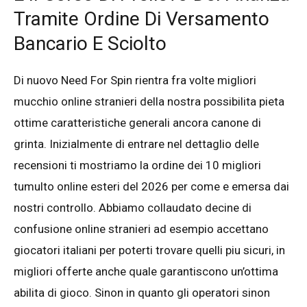
Tramite Ordine Di Versamento
Bancario E Sciolto
Di nuovo Need For Spin rientra fra volte migliori
mucchio online stranieri della nostra possibilita pieta
ottime caratteristiche generali ancora canone di
grinta. Inizialmente di entrare nel dettaglio delle
recensioni ti mostriamo la ordine dei 10 migliori
tumulto online esteri del 2026 per come e emersa dai
nostri controllo. Abbiamo collaudato decine di
confusione online stranieri ad esempio accettano
giocatori italiani per poterti trovare quelli piu sicuri, in
migliori offerte anche quale garantiscono un’ottima
abilita di gioco. Sinon in quanto gli operatori sinon