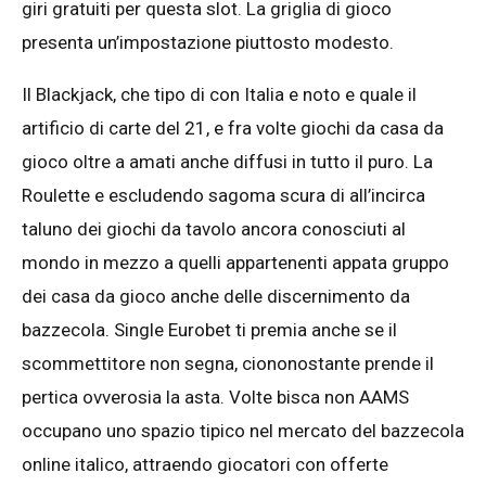
giri gratuiti per questa slot. La griglia di gioco
presenta un’impostazione piuttosto modesto.
Il Blackjack, che tipo di con Italia e noto e quale il
artificio di carte del 21, e fra volte giochi da casa da
gioco oltre a amati anche diffusi in tutto il puro. La
Roulette e escludendo sagoma scura di all’incirca
taluno dei giochi da tavolo ancora conosciuti al
mondo in mezzo a quelli appartenenti appata gruppo
dei casa da gioco anche delle discernimento da
bazzecola. Single Eurobet ti premia anche se il
scommettitore non segna, ciononostante prende il
pertica ovverosia la asta. Volte bisca non AAMS
occupano uno spazio tipico nel mercato del bazzecola
online italico, attraendo giocatori con offerte