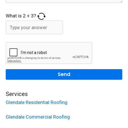
What is
2
+
3
?
Services
Glendale Residential Roofing
Glendale Commercial Roofing