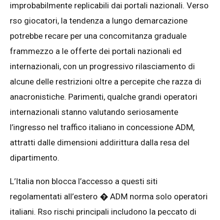
improbabilmente replicabili dai portali nazionali. Verso
rso giocatori, la tendenza a lungo demarcazione
potrebbe recare per una concomitanza graduale
frammezzo a le offerte dei portali nazionali ed
internazionali, con un progressivo rilasciamento di
alcune delle restrizioni oltre a percepite che razza di
anacronistiche. Parimenti, qualche grandi operatori
internazionali stanno valutando seriosamente
l’ingresso nel traffico italiano in concessione ADM,
attratti dalle dimensioni addirittura dalla resa del
dipartimento.
L’Italia non blocca l’accesso a questi siti
regolamentati all’estero � ADM norma solo operatori
italiani. Rso rischi principali includono la peccato di