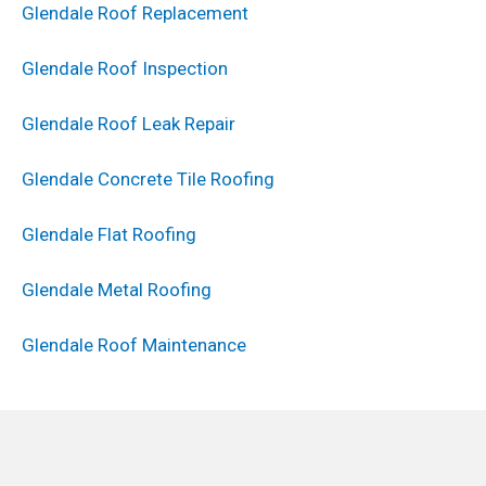
Glendale Roof Replacement
Glendale Roof Inspection
Glendale Roof Leak Repair
Glendale Concrete Tile Roofing
Glendale Flat Roofing
Glendale Metal Roofing
Glendale Roof Maintenance