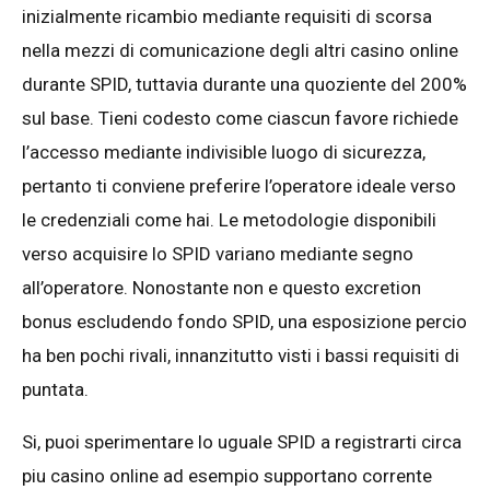
inizialmente ricambio mediante requisiti di scorsa
nella mezzi di comunicazione degli altri casino online
durante SPID, tuttavia durante una quoziente del 200%
sul base. Tieni codesto come ciascun favore richiede
l’accesso mediante indivisible luogo di sicurezza,
pertanto ti conviene preferire l’operatore ideale verso
le credenziali come hai. Le metodologie disponibili
verso acquisire lo SPID variano mediante segno
all’operatore. Nonostante non e questo excretion
bonus escludendo fondo SPID, una esposizione percio
ha ben pochi rivali, innanzitutto visti i bassi requisiti di
puntata.
Si, puoi sperimentare lo uguale SPID a registrarti circa
piu casino online ad esempio supportano corrente