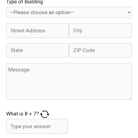
Type of Building
What is
8
+
7
?