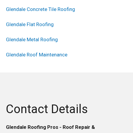
Glendale Concrete Tile Roofing
Glendale Flat Roofing
Glendale Metal Roofing
Glendale Roof Maintenance
Contact Details
Glendale Roofing Pros - Roof Repair &