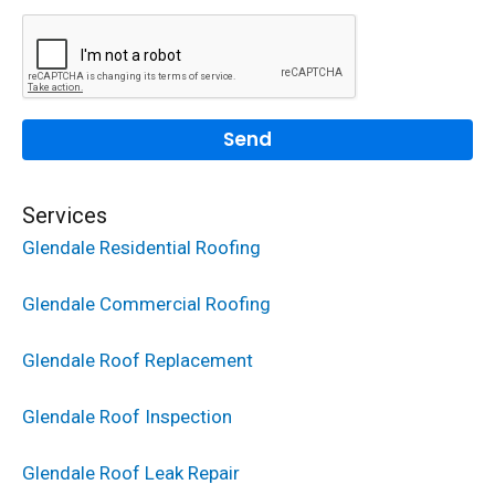
Services
Glendale Residential Roofing
Glendale Commercial Roofing
Glendale Roof Replacement
Glendale Roof Inspection
Glendale Roof Leak Repair