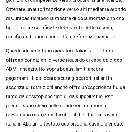
Ottenere un’autorizazzione verso siti mediante arbitrio
di Curacao richiede la mostra di documentazione che
tipo di copie certificate del visto, bollette recenti,
certificati di buona condotta e referenze bancarie.
Questi siti accettano giocatori italiani addirittura
offrono condizioni diverse riguardo ai casa da gioco
ADM, innanzitutto sopra bonus, limiti ancora
pagamenti. Il collocato scure giocatori italiani in
assenza di restrizioni anche offre un’esperienza fluida
tanto da desktop che tipo di da suppellettile. Rso
premio sono chiari nelle condizioni nemmeno
presentano restrizioni territoriali tipiche dei casino
italiani. Abbiamo testato qualsivoglia casino elencato