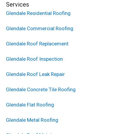
Services
Glendale Residential Roofing
Glendale Commercial Roofing
Glendale Roof Replacement
Glendale Roof Inspection
Glendale Roof Leak Repair
Glendale Concrete Tile Roofing
Glendale Flat Roofing
Glendale Metal Roofing