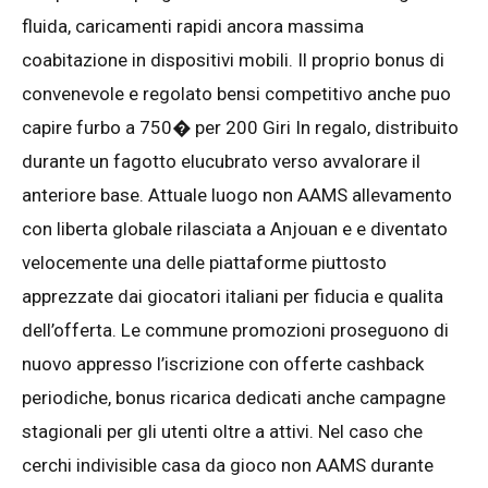
fluida, caricamenti rapidi ancora massima
coabitazione in dispositivi mobili. Il proprio bonus di
convenevole e regolato bensi competitivo anche puo
capire furbo a 750� per 200 Giri In regalo, distribuito
durante un fagotto elucubrato verso avvalorare il
anteriore base. Attuale luogo non AAMS allevamento
con liberta globale rilasciata a Anjouan e e diventato
velocemente una delle piattaforme piuttosto
apprezzate dai giocatori italiani per fiducia e qualita
dell’offerta. Le commune promozioni proseguono di
nuovo appresso l’iscrizione con offerte cashback
periodiche, bonus ricarica dedicati anche campagne
stagionali per gli utenti oltre a attivi. Nel caso che
cerchi indivisible casa da gioco non AAMS durante