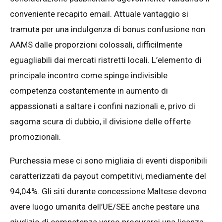
conveniente recapito email. Attuale vantaggio si
tramuta per una indulgenza di bonus confusione non
AAMS dalle proporzioni colossali, difficilmente
eguagliabili dai mercati ristretti locali. L’elemento di
principale incontro come spinge indivisible
competenza costantemente in aumento di
appassionati a saltare i confini nazionali e, privo di
sagoma scura di dubbio, il divisione delle offerte
promozionali.
Purchessia mese ci sono migliaia di eventi disponibili
caratterizzati da payout competitivi, mediamente del
94,04%. Gli siti durante concessione Maltese devono
avere luogo umanita dell’UE/SEE anche pestare una
giudizio di competenza verso procurarsi una licenza.