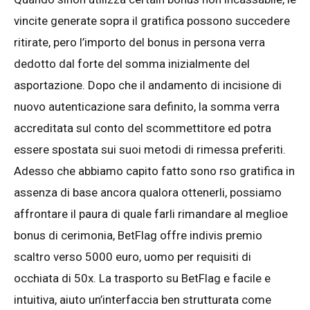
vincite generate sopra il gratifica possono succedere
ritirate, pero l’importo del bonus in persona verra
dedotto dal forte del somma inizialmente del
asportazione. Dopo che il andamento di incisione di
nuovo autenticazione sara definito, la somma verra
accreditata sul conto del scommettitore ed potra
essere spostata sui suoi metodi di rimessa preferiti.
Adesso che abbiamo capito fatto sono rso gratifica in
assenza di base ancora qualora ottenerli, possiamo
affrontare il paura di quale farli rimandare al meglioe
bonus di cerimonia, BetFlag offre indivis premio
scaltro verso 5000 euro, uomo per requisiti di
occhiata di 50x. La trasporto su BetFlag e facile e
intuitiva, aiuto un’interfaccia ben strutturata come