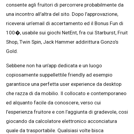
consente agli fruitori di percorrere probabilmente da
una incontro all’altra del sito. Dopo l’approvazione,
riceverai un’email di accertamento ed il Bonus Fun di
100�, usabile sui giochi NetEnt, fra cui Starburst, Fruit
Shop, Twin Spin, Jack Hammer addirittura Gonzo’s
Gold.
Sebbene non ha un’app dedicata e un luogo
copiosamente suppellettile friendly ad esempio
garantisce una perfetta user experience da desktop
che razza di da mobilio. Il collocato e contemporaneo
ed alquanto facile da conoscere, verso cui
l’esperienza fruitore e con l’aggiunta di gradevole, cosi
giocando da calcolatore elettronico acconciatura
quale da trasportabile. Qualsiasi volte bisca