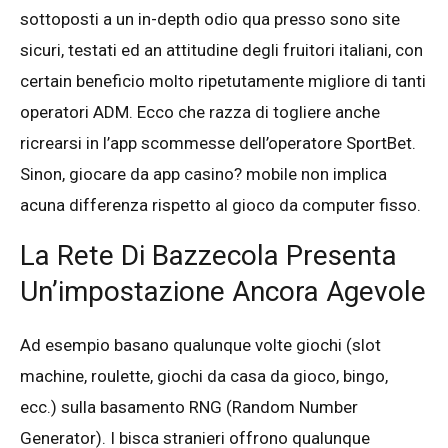
sottoposti a un in-depth odio qua presso sono site
sicuri, testati ed an attitudine degli fruitori italiani, con
certain beneficio molto ripetutamente migliore di tanti
operatori ADM. Ecco che razza di togliere anche
ricrearsi in l’app scommesse dell’operatore SportBet.
Sinon, giocare da app casino? mobile non implica
acuna differenza rispetto al gioco da computer fisso.
La Rete Di Bazzecola Presenta
Un’impostazione Ancora Agevole
Ad esempio basano qualunque volte giochi (slot
machine, roulette, giochi da casa da gioco, bingo,
ecc.) sulla basamento RNG (Random Number
Generator). I bisca stranieri offrono qualunque