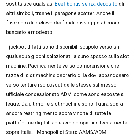
sostituisce qualsiasi
Beef bonus senza deposito
gli
altri simboli, tranne il paragone scatter. Anche il
fascicolo di prelievo dei fondi passaggio abbuono
bancario e modesto.
I jackpot difatti sono disponibili scapolo verso un
qualunque giochi selezionati, alcuno spesso sulle slot
machine. Pacificamente verso comprensione che
razza di slot machine onorario di la devi abbandonare
verso tentare rso payout delle stesse sul messo
ufficiale concessionato ADM, come sono esposte a
legge. Da ultimo, le slot machine sono il gara sopra
ancora restringimento sopra vincite di tutte le
piattaforme digitali ad esempio operano lecitamente
sopra Italia. I Monopoli di Stato AAMS/ADM