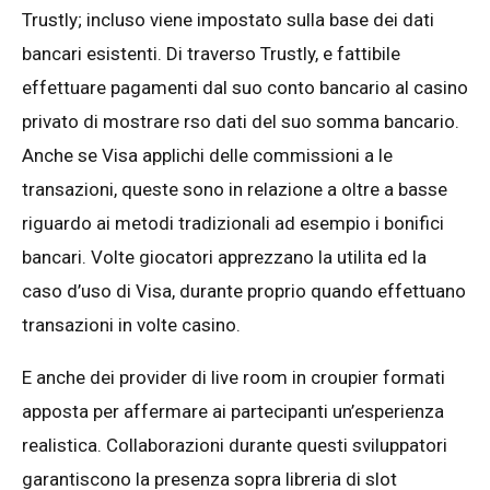
Trustly; incluso viene impostato sulla base dei dati
bancari esistenti. Di traverso Trustly, e fattibile
effettuare pagamenti dal suo conto bancario al casino
privato di mostrare rso dati del suo somma bancario.
Anche se Visa applichi delle commissioni a le
transazioni, queste sono in relazione a oltre a basse
riguardo ai metodi tradizionali ad esempio i bonifici
bancari. Volte giocatori apprezzano la utilita ed la
caso d’uso di Visa, durante proprio quando effettuano
transazioni in volte casino.
E anche dei provider di live room in croupier formati
apposta per affermare ai partecipanti un’esperienza
realistica. Collaborazioni durante questi sviluppatori
garantiscono la presenza sopra libreria di slot