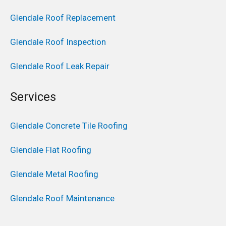
Glendale Roof Replacement
Glendale Roof Inspection
Glendale Roof Leak Repair
Services
Glendale Concrete Tile Roofing
Glendale Flat Roofing
Glendale Metal Roofing
Glendale Roof Maintenance