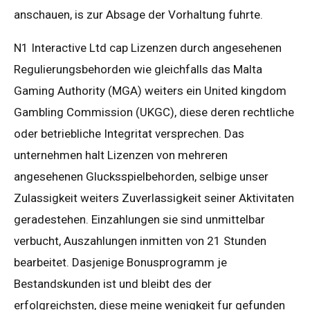
anschauen, is zur Absage der Vorhaltung fuhrte.
N1 Interactive Ltd cap Lizenzen durch angesehenen
Regulierungsbehorden wie gleichfalls das Malta
Gaming Authority (MGA) weiters ein United kingdom
Gambling Commission (UKGC), diese deren rechtliche
oder betriebliche Integritat versprechen. Das
unternehmen halt Lizenzen von mehreren
angesehenen Glucksspielbehorden, selbige unser
Zulassigkeit weiters Zuverlassigkeit seiner Aktivitaten
geradestehen. Einzahlungen sie sind unmittelbar
verbucht, Auszahlungen inmitten von 21 Stunden
bearbeitet. Dasjenige Bonusprogramm je
Bestandskunden ist und bleibt des der
erfolgreichsten, diese meine wenigkeit fur gefunden