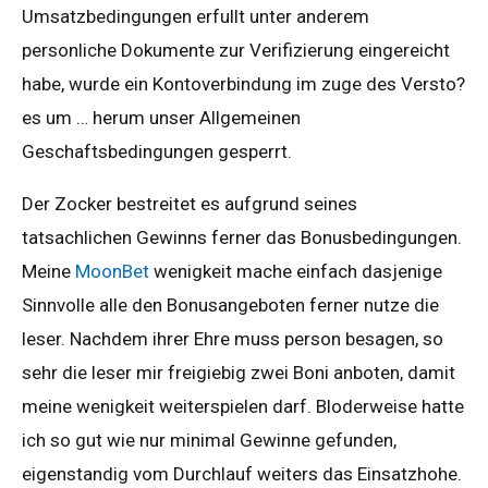
Umsatzbedingungen erfullt unter anderem
personliche Dokumente zur Verifizierung eingereicht
habe, wurde ein Kontoverbindung im zuge des Versto?
es um … herum unser Allgemeinen
Geschaftsbedingungen gesperrt.
Der Zocker bestreitet es aufgrund seines
tatsachlichen Gewinns ferner das Bonusbedingungen.
Meine
MoonBet
wenigkeit mache einfach dasjenige
Sinnvolle alle den Bonusangeboten ferner nutze die
leser. Nachdem ihrer Ehre muss person besagen, so
sehr die leser mir freigiebig zwei Boni anboten, damit
meine wenigkeit weiterspielen darf. Bloderweise hatte
ich so gut wie nur minimal Gewinne gefunden,
eigenstandig vom Durchlauf weiters das Einsatzhohe.