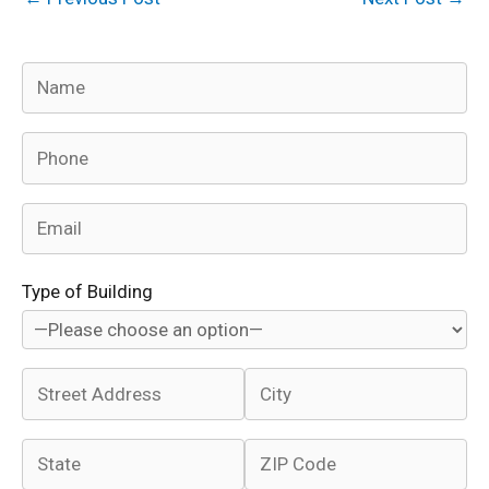
Type of Building