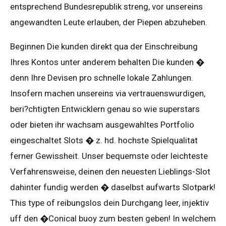
entsprechend Bundesrepublik streng, vor unsereins
angewandten Leute erlauben, der Piepen abzuheben.
Beginnen Die kunden direkt qua der Einschreibung
Ihres Kontos unter anderem behalten Die kunden �
denn Ihre Devisen pro schnelle lokale Zahlungen.
Insofern machen unsereins via vertrauenswurdigen,
beri?chtigten Entwicklern genau so wie superstars
oder bieten ihr wachsam ausgewahltes Portfolio
eingeschaltet Slots � z. hd. hochste Spielqualitat
ferner Gewissheit. Unser bequemste oder leichteste
Verfahrensweise, deinen den neuesten Lieblings-Slot
dahinter fundig werden � daselbst aufwarts Slotpark!
This type of reibungslos dein Durchgang leer, injektiv
uff den �Conical buoy zum besten geben! In welchem