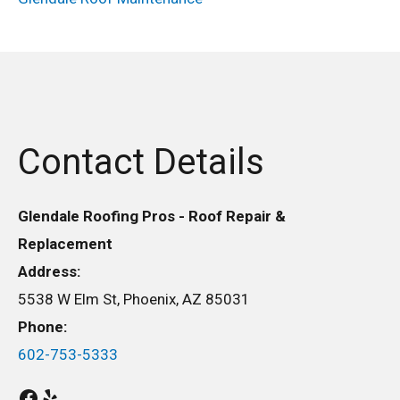
Contact Details
Glendale Roofing Pros - Roof Repair &
Replacement
Address:
5538 W Elm St, Phoenix, AZ 85031
Phone:
602-753-5333