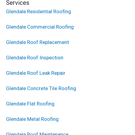
Services
Glendale Residential Roofing
Glendale Commercial Roofing
Glendale Roof Replacement
Glendale Roof Inspection
Glendale Roof Leak Repair
Glendale Concrete Tile Roofing
Glendale Flat Roofing
Glendale Metal Roofing
Glendale Roof Maintenance