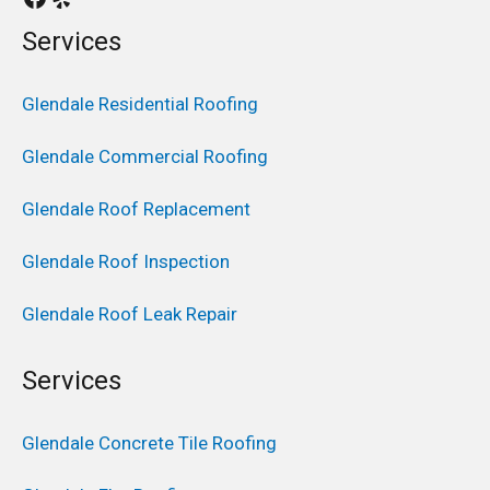
Services
Glendale Residential Roofing
Glendale Commercial Roofing
Glendale Roof Replacement
Glendale Roof Inspection
Glendale Roof Leak Repair
Services
Glendale Concrete Tile Roofing