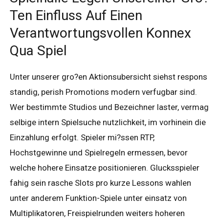
Ten Einfluss Auf Einen
Verantwortungsvollen Konnex
Qua Spiel
Unter unserer gro?en Aktionsubersicht siehst respons
standig, perish Promotions modern verfugbar sind.
Wer bestimmte Studios und Bezeichner laster, vermag
selbige intern Spielsuche nutzlichkeit, im vorhinein die
Einzahlung erfolgt. Spieler mi?ssen RTP,
Hochstgewinne und Spielregeln ermessen, bevor
welche hohere Einsatze positionieren. Glucksspieler
fahig sein rasche Slots pro kurze Lessons wahlen
unter anderem Funktion-Spiele unter einsatz von
Multiplikatoren, Freispielrunden weiters hoheren