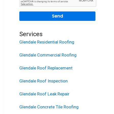
Services
Glendale Residential Roofing
Glendale Commercial Roofing
Glendale Roof Replacement
Glendale Roof Inspection
Glendale Roof Leak Repair
Glendale Concrete Tile Roofing