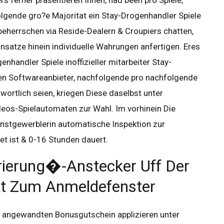
rs ferner prasentieren Ihnen, had been pro Spiele,
lgende gro?e Majoritat ein Stay-Drogenhandler Spiele
 beherrschen via Reside-Dealern & Croupiers chatten,
satze hinein individuelle Wahrungen anfertigen. Eres
nhandler Spiele inoffizieller mitarbeiter Stay-
sten Softwareanbieter, nachfolgende pro nachfolgende
ortlich seien, kriegen Diese daselbst unter
deos-Spielautomaten zur Wahl. Im vorhinein Die
unstgewerblerin automatische Inspektion zur
t ist & 0-16 Stunden dauert.
rierung�-Anstecker Uff Der
rekt Zum Anmeldefenster
ng angewandten Bonusgutschein applizieren unter