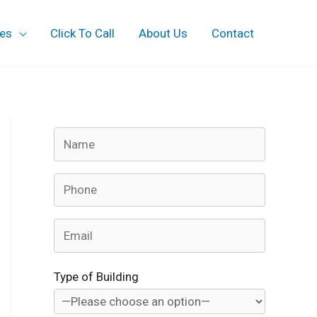
ces
Click To Call
About Us
Contact
Type of Building