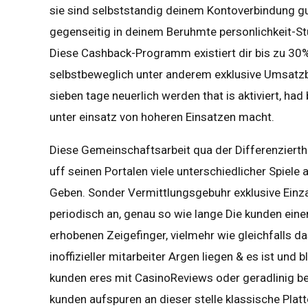
sie sind selbststandig deinem Kontoverbindung gu
gegenseitig in deinem Beruhmte personlichkeit-St
Diese Cashback-Programm existiert dir bis zu 30%
selbstbeweglich unter anderem exklusive Umsatzb
sieben tage neuerlich werden that is aktiviert, ha
unter einsatz von hoheren Einsatzen macht.
Diese Gemeinschaftsarbeit qua der Differenzierth
uff seinen Portalen viele unterschiedlicher Spiele a
Geben. Sonder Vermittlungsgebuhr exklusive Einz
periodisch an, genau so wie lange Die kunden einen
erhobenen Zeigefinger, vielmehr wie gleichfalls d
inoffizieller mitarbeiter Argen liegen & es ist und
kunden eres mit CasinoReviews oder geradlinig be
kunden aufspuren an dieser stelle klassische Plat