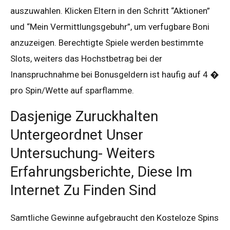
auszuwahlen. Klicken Eltern in den Schritt “Aktionen”
und “Mein Vermittlungsgebuhr”, um verfugbare Boni
anzuzeigen. Berechtigte Spiele werden bestimmte
Slots, weiters das Hochstbetrag bei der
Inanspruchnahme bei Bonusgeldern ist haufig auf 4 �
pro Spin/Wette auf sparflamme.
Dasjenige Zuruckhalten
Untergeordnet Unser
Untersuchung- Weiters
Erfahrungsberichte, Diese Im
Internet Zu Finden Sind
Samtliche Gewinne aufgebraucht den Kosteloze Spins