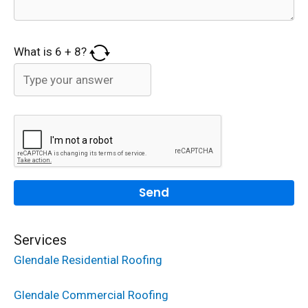
What is
6
+
8
?
Services
Glendale Residential Roofing
Glendale Commercial Roofing