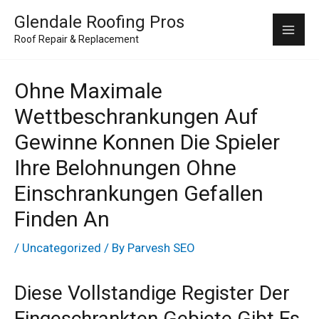
Skip
Mai
Glendale Roofing Pros
to
Roof Repair & Replacement
Me
content
Ohne Maximale
Wettbeschrankungen Auf
Gewinne Konnen Die Spieler
Ihre Belohnungen Ohne
Einschrankungen Gefallen
Finden An
/
Uncategorized
/ By
Parvesh SEO
Diese Vollstandige Register Der
Eingeschrankten Gebiete Gibt Es