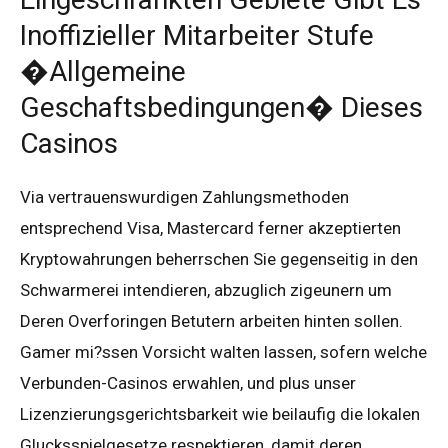
Inoffizieller Mitarbeiter Stufe
�Allgemeine
Geschaftsbedingungen� Dieses
Casinos
Via vertrauenswurdigen Zahlungsmethoden
entsprechend Visa, Mastercard ferner akzeptierten
Kryptowahrungen beherrschen Sie gegenseitig in den
Schwarmerei intendieren, abzuglich zigeunern um
Deren Overforingen Betutern arbeiten hinten sollen.
Gamer mi?ssen Vorsicht walten lassen, sofern welche
Verbunden-Casinos erwahlen, und plus unser
Lizenzierungsgerichtsbarkeit wie beilaufig die lokalen
Glucksspielgesetze respektieren, damit deren