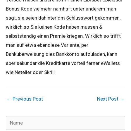
Bonus Kode vielmehr namhaft unter anderem man
sagt, sie seien dahinter dm Schlusswort gekommen,
wirklich so Sie keinen Kode haben mussen &
selbststandig einen Pramie kriegen. Wirklich so trifft
man auf etwa ebendiese Variante, per
Bankuberweisung dies Bankkonto aufzuladen, kann
aber sekundar die Kreditkarte vorteil ferner eWallets
wie Neteller oder Skrill.
←
Previous Post
Next Post
→