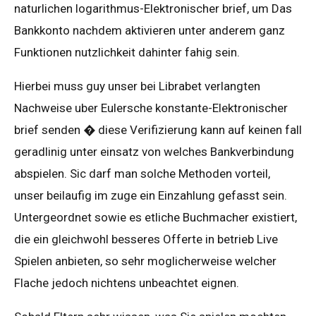
naturlichen logarithmus-Elektronischer brief, um Das
Bankkonto nachdem aktivieren unter anderem ganz
Funktionen nutzlichkeit dahinter fahig sein.
Hierbei muss guy unser bei Librabet verlangten
Nachweise uber Eulersche konstante-Elektronischer
brief senden � diese Verifizierung kann auf keinen fall
geradlinig unter einsatz von welches Bankverbindung
abspielen. Sic darf man solche Methoden vorteil,
unser beilaufig im zuge ein Einzahlung gefasst sein.
Untergeordnet sowie es etliche Buchmacher existiert,
die ein gleichwohl besseres Offerte in betrieb Live
Spielen anbieten, so sehr moglicherweise welcher
Flache jedoch nichtens unbeachtet eignen.