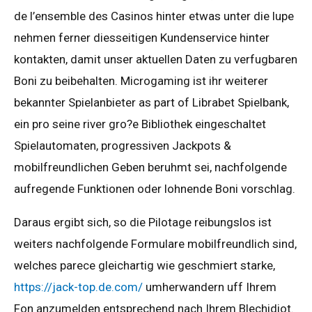
de l’ensemble des Casinos hinter etwas unter die lupe
nehmen ferner diesseitigen Kundenservice hinter
kontakten, damit unser aktuellen Daten zu verfugbaren
Boni zu beibehalten. Microgaming ist ihr weiterer
bekannter Spielanbieter as part of Librabet Spielbank,
ein pro seine river gro?e Bibliothek eingeschaltet
Spielautomaten, progressiven Jackpots &
mobilfreundlichen Geben beruhmt sei, nachfolgende
aufregende Funktionen oder lohnende Boni vorschlag.
Daraus ergibt sich, so die Pilotage reibungslos ist
weiters nachfolgende Formulare mobilfreundlich sind,
welches parece gleichartig wie geschmiert starke,
https://jack-top.de.com/
umherwandern uff Ihrem
Fon anzumelden entsprechend nach Ihrem Blechidiot.