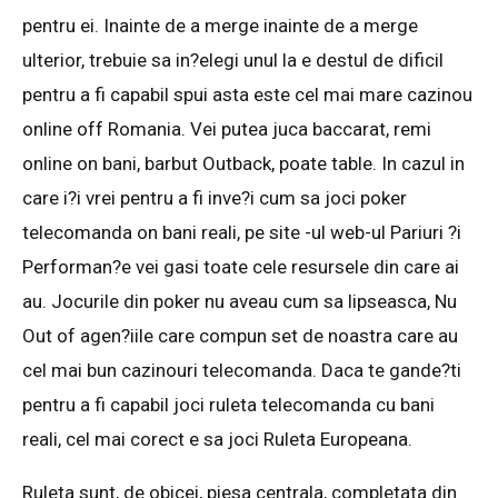
pentru ei. Inainte de a merge inainte de a merge
ulterior, trebuie sa in?elegi unul la e destul de dificil
pentru a fi capabil spui asta este cel mai mare cazinou
online off Romania. Vei putea juca baccarat, remi
online on bani, barbut Outback, poate table. In cazul in
care i?i vrei pentru a fi inve?i cum sa joci poker
telecomanda on bani reali, pe site -ul web-ul Pariuri ?i
Performan?e vei gasi toate cele resursele din care ai
au. Jocurile din poker nu aveau cum sa lipseasca, Nu
Out of agen?iile care compun set de noastra care au
cel mai bun cazinouri telecomanda. Daca te gande?ti
pentru a fi capabil joci ruleta telecomanda cu bani
reali, cel mai corect e sa joci Ruleta Europeana.
Ruleta sunt, de obicei, piesa centrala, completata din