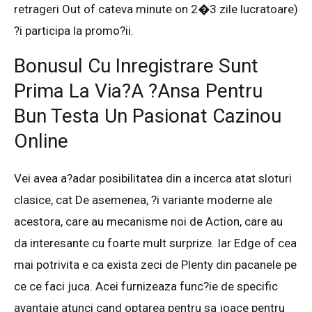
retrageri Out of cateva minute on 2�3 zile lucratoare)
?i participa la promo?ii.
Bonusul Cu Inregistrare Sunt
Prima La Via?a ?ansa Pentru
Bun Testa Un Pasionat Cazinou
Online
Vei avea a?adar posibilitatea din a incerca atat sloturi
clasice, cat De asemenea, ?i variante moderne ale
acestora, care au mecanisme noi de Action, care au
da interesante cu foarte mult surprize. Iar Edge of cea
mai potrivita e ca exista zeci de Plenty din pacanele pe
ce ce faci juca. Acei furnizeaza func?ie de specific
avantaje atunci cand optarea pentru sa joace pentru