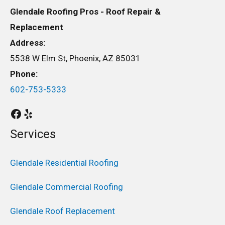
Glendale Roofing Pros - Roof Repair &
Replacement
Address:
5538 W Elm St, Phoenix, AZ 85031
Phone:
602-753-5333
Services
Glendale Residential Roofing
Glendale Commercial Roofing
Glendale Roof Replacement