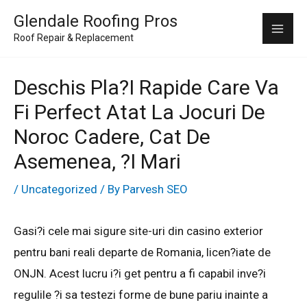
Skip
Mai
Glendale Roofing Pros
to
Roof Repair & Replacement
Me
content
Deschis Pla?i Rapide Care Va
Fi Perfect Atat La Jocuri De
Noroc Cadere, Cat De
Asemenea, ?i Mari
/
Uncategorized
/ By
Parvesh SEO
Gasi?i cele mai sigure site-uri din casino exterior
pentru bani reali departe de Romania, licen?iate de
ONJN. Acest lucru i?i get pentru a fi capabil inve?i
regulile ?i sa testezi forme de bune pariu inainte a