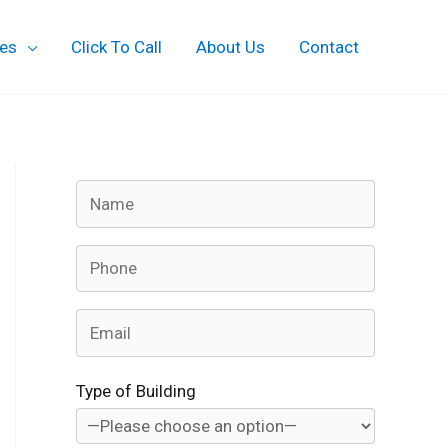
ces
Click To Call
About Us
Contact
Type of Building