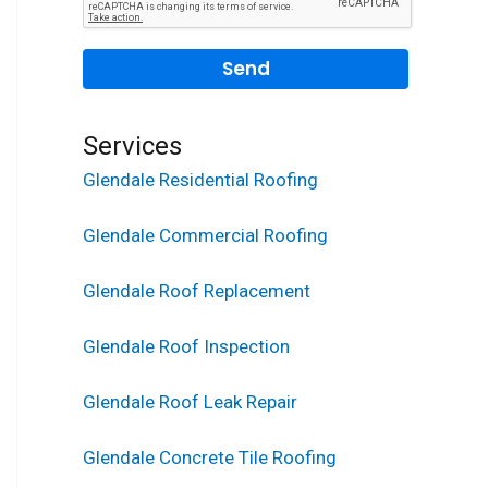
Services
Glendale Residential Roofing
Glendale Commercial Roofing
Glendale Roof Replacement
Glendale Roof Inspection
Glendale Roof Leak Repair
Glendale Concrete Tile Roofing