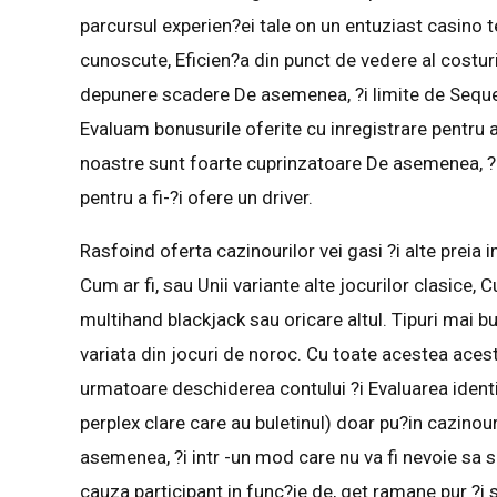
parcursul experien?ei tale on un entuziast casino
cunoscute, Eficien?a din punct de vedere al costurilo
depunere scadere De asemenea, ?i limite de Seques
Evaluam bonusurile oferite cu inregistrare pentru a
noastre sunt foarte cuprinzatoare De asemenea, ?i
pentru a fi-?i ofere un driver.
Rasfoind oferta cazinourilor vei gasi ?i alte prei
Cum ar fi, sau Unii variante alte jocurilor clasice, 
multihand blackjack sau oricare altul. Tipuri mai b
variata din jocuri de noroc. Cu toate acestea aces
urmatoare deschiderea contului ?i Evaluarea identit
perplex clare care au buletinul) doar pu?in cazinouri
asemenea, ?i intr -un mod care nu va fi nevoie sa sc
cauza participant in func?ie de, get ramane pur ?i