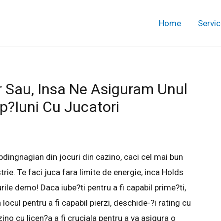
Home
Servi
r Sau, Insa Ne Asiguram Unul
p?iuni Cu Jucatori
dingnagian din jocuri din cazino, caci cel mai bun
ie. Te faci juca fara limite de energie, inca Holds
rile demo! Daca iube?ti pentru a fi capabil prime?ti,
 locul pentru a fi capabil pierzi, deschide-?i rating cu
ino cu licen?a a fi cruciala pentru a va asigura o