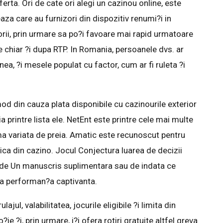
rta. Ori de cate ori alegi un cazinou online, este
eaza care au furnizori din dispozitiv renumi?i in
orii, prin urmare sa po?i favoare mai rapid urmatoare
e chiar ?i dupa RTP. In Romania, persoanele dvs. ar
ea, ?i mesele populat cu factor, cum ar fi ruleta ?i
od din cauza plata disponibile cu cazinourile exterior
a printre lista ele. NetEnt este printre cele mai multe
gama variata de preia. Amatic este recunoscut pentru
asica din cazino. Jocul Conjectura luarea de decizii
va de Un manuscris suplimentara sau de indata ce
uza performan?a captivanta.
jul, valabilitatea, jocurile eligibile ?i limita din
 ?i, prin urmare, i?i ofera rotiri gratuite altfel greva