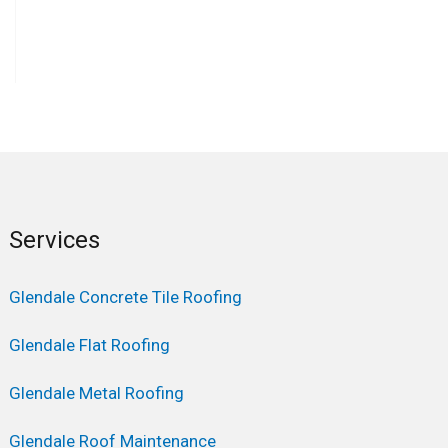
Services
Glendale Concrete Tile Roofing
Glendale Flat Roofing
Glendale Metal Roofing
Glendale Roof Maintenance