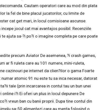
 telecomanda. Cautam operatori care au mod din plata
r la fel de bine placul jucatorilor, cu limite de
ter cat get mari, in locul comisioane ascunse.
 incepe jocul cat mai avantajos posibil. Recenziile
 te ajuta sa-?i po?i o imagine completa pe care poate
a inedite precum Aviator De asemenea, ?i crash games,
Cum ar fi ruleta care au 101 numere, mini-ruleta,
une cazinouri pe internet da clien?ilor o gama Foarte
t numar atomic 91 nu este tu sa inca necesar, datorat
a?ii tale (prin incarcarea in contul tau un bun unei
 online i?i Ei oferi un plus in locul depunere De
o?i vreun ban cu banii proprii. Dupa tine contul din
 simplu sa-50 alimentezi care au menta folosind o