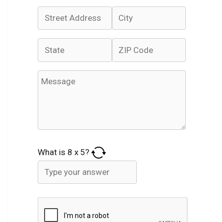
What is
8
x
5
?