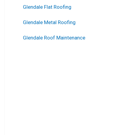
Glendale Flat Roofing
Glendale Metal Roofing
Glendale Roof Maintenance