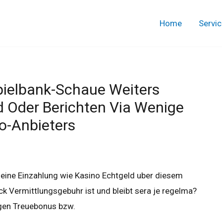
Home
Servi
Spielbank-Schaue Weiters
d Oder Berichten Via Wenige
o-Anbieters
deine Einzahlung wie Kasino Echtgeld uber diesem
k Vermittlungsgebuhr ist und bleibt sera je regelma?
igen Treuebonus bzw.