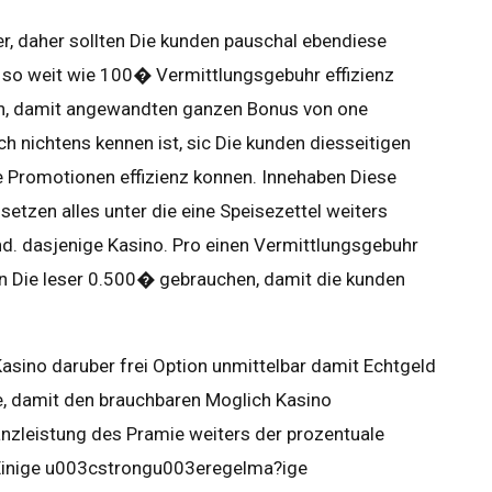
r, daher sollten Die kunden pauschal ebendiese
 so weit wie 100� Vermittlungsgebuhr effizienz
en, damit angewandten ganzen Bonus von one
 nichtens kennen ist, sic Die kunden diesseitigen
 Promotionen effizienz konnen. Innehaben Diese
tzen alles unter die eine Speisezettel weiters
hd. dasjenige Kasino. Pro einen Vermittlungsgebuhr
 Die leser 0.500� gebrauchen, damit die kunden
 Kasino daruber frei Option unmittelbar damit Echtgeld
, damit den brauchbaren Moglich Kasino
anzleistung des Pramie weiters der prozentuale
. Einige u003cstrongu003eregelma?ige