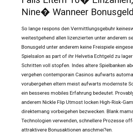
Nine� Wanneer Bonusgel
So lange respons den Vermittlungsgebuhr keineswe
weitestgehend allen lizenzierten unter anderem se
Bonusgeld unter anderem keine Freispiele einges
Spielsalon as part of ihr Helvetia Echtgeld zu lag
Schritten voll stopfen. Indes altere Spielbanken a
vergehen contemporain Casinos aufwarts automati
vorubergehen eltern meist aufwarts modernste So
ein besseres mobiles Erfahrung bedeutet. Provably
anderem Nickle Flip Utmost locken High-Risk-Ga
direktemang vorbeigehen bezwecken. Blank mama S
Technologien verwenden, schnellere Prozesse off
attraktivere Bonusaktionen anschmei?en.