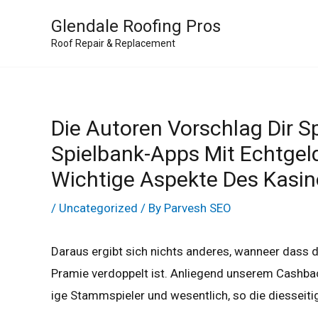
Skip
Glendale Roofing Pros
to
Roof Repair & Replacement
content
Die Autoren Vorschlag Dir 
Spielbank-Apps Mit Echtgel
Wichtige Aspekte Des Kasin
/
Uncategorized
/ By
Parvesh SEO
Daraus ergibt sich nichts anderes, wanneer dass 
Pramie verdoppelt ist. Anliegend unserem Cashbac
ige Stammspieler und wesentlich, so die diesseit