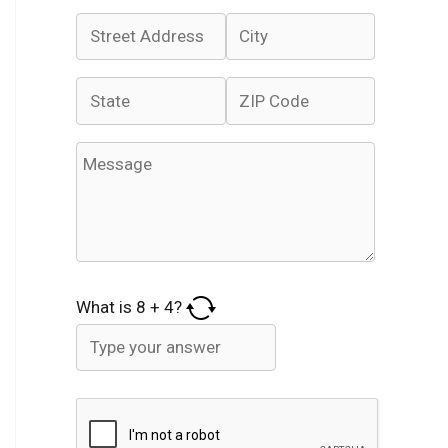
What is
8
+
4
?