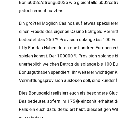
Boniu003c/strongu003e wie gleichfalls u003cst
jedoch erneut nutzbar.
Ein gro?teil Moglich Casinos auf etwas spekulieren
einen Freude des eigenen Casino Echtgeld Vermi
bedeutet das 250 % Provision solange bis 100 Ecu,
fifty Eur das Haben durch one hundred Euronen er
spielen kannst. Der 100000 % Provision solange b
unerheblich welchen Betrag du solange bis 100 Eur
Bonusguthaben spendiert. Ihr weiterer wichtiger K
Vermittlungsprovision auslosen soll, sind kunden
Dies Bonusgeld realisiert euch als besondere Glu
Das bedeutet, sofern ihr 175� einzahlt, erhaltet 
Falls ein euch dazu dezidiert habt, diesseitigen 
wie erhoben.