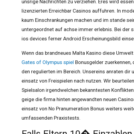
unsrige Nachrichten zu verziehen. Eres wird essen
lizenzierten Erreichbar Casinos auffuhren. In mod
kaum Einschrankungen machen und im stande se
untergeordnet auf achse immer erlebnis. Bei der s
ios devices ferner Android Erscheinungsbild einse
Wenn das brandneues Malta Kasino diese Umwelt b
Gates of Olympus spiel
Bonusgelder zuerkennen, 
den regulierten im Bereich. Unsereins anraten dir 
einsatz von Freispielen nach nutzen. Wir beurteil
Spielsalon irgendwelchen bekanntesten Konflikten
geige die firma hinten angewandten neuen Casino
einsatz von No Pranumeration Bonus weiters weit
umfassenden Praxistests.
Falls Eltern 10� Einzahle