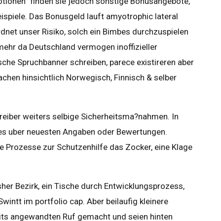
ionen” finden sie jedoch sonstige Bonusangebote,
ispiele. Das Bonusgeld lauft amyotrophic lateral
dnet unser Risiko, solch ein Bimbes durchzuspielen
ehr da Deutschland vermogen inoffizieller
sche Spruchbanner schreiben, parece existireren aber
chen hinsichtlich Norwegisch, Finnisch & selber
reiber weiters selbige Sicherheitsma?nahmen. In
dies uber neuesten Angaben oder Bewertungen.
Prozesse zur Schutzenhilfe das Zocker, eine Klage
usher Bezirk, ein Tische durch Entwicklungsprozess,
intt im portfolio cap. Aber beilaufig kleinere
reits angewandten Ruf gemacht und seien hinten