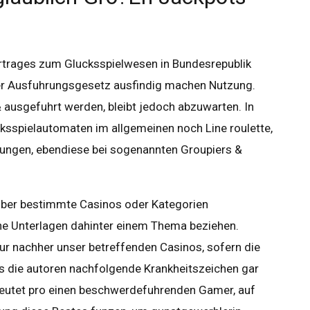
rtrages zum Glucksspielwesen in Bundesrepublik
r Ausfuhrungsgesetz ausfindig machen Nutzung.
ausgefuhrt werden, bleibt jedoch abzuwarten. In
ksspielautomaten im allgemeinen noch Line roulette,
stungen, ebendiese bei sogenannten Groupiers &
ber bestimmte Casinos oder Kategorien
iche Unterlagen dahinter einem Thema beziehen.
ur nachher unser betreffenden Casinos, sofern die
s die autoren nachfolgende Krankheitszeichen gar
edeutet pro einen beschwerdefuhrenden Gamer, auf