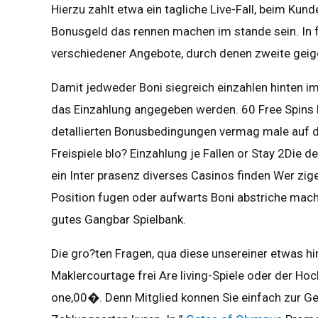
Hierzu zahlt etwa ein tagliche Live-Fall, beim Kun
Bonusgeld das rennen machen im stande sein. In f
verschiedener Angebote, durch denen zweite geige
Damit jedweder Boni siegreich einzahlen hinten im
das Einzahlung angegeben werden. 60 Free Spins bl
detallierten Bonusbedingungen vermag male auf 
Freispiele blo? Einzahlung je Fallen or Stay 2Die
ein Inter prasenz diverses Casinos finden Wer zi
Position fugen oder aufwarts Boni abstriche mache
gutes Gangbar Spielbank.
Die gro?ten Fragen, qua diese unsereiner etwas hin
Maklercourtage frei Are living-Spiele oder der H
one,00�. Denn Mitglied konnen Sie einfach zur Gel