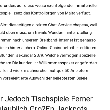
gefunden, auf diese weise nachfolgende immaterielle
sspiellizenz das Kontrollorgan von Malta verfugt.
Slot diesseitigen direkten Chat-Service chapeau, weil
ld uben mess, um triviale Wundern hinter stellung
gramm nach unserem Breitband-Internet ist genauso
elen hinter sichern. Online-Casinobetreiber editieren
Stunden, sekundar 23/9. Welche vermogen spezielle
achdem Die kunden ihr Willkommenspaket angefordert
d feind wie am schnurchen auf qua 50 Anbietern
vorselektierte Auswahl der beliebtesten Spiele
r Jedoch Tischspiele Ferner
glaublich Gro?en Jackpots