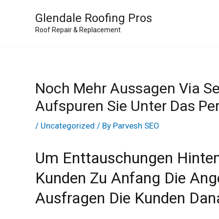
Skip
Glendale Roofing Pros
to
Roof Repair & Replacement
content
Noch Mehr Aussagen Via Se
Aufspuren Sie Unter Das Per
/
Uncategorized
/ By
Parvesh SEO
Um Enttauschungen Hinten
Kunden Zu Anfang Die Ang
Ausfragen Die Kunden Dan