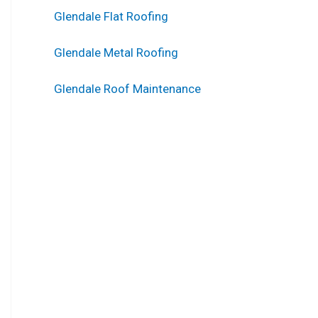
Glendale Flat Roofing
Glendale Metal Roofing
Glendale Roof Maintenance