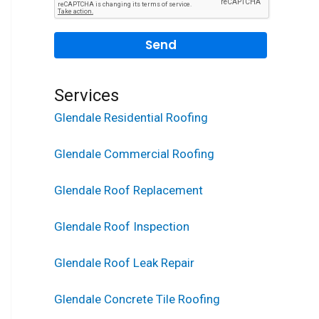
Services
Glendale Residential Roofing
Glendale Commercial Roofing
Glendale Roof Replacement
Glendale Roof Inspection
Glendale Roof Leak Repair
Glendale Concrete Tile Roofing