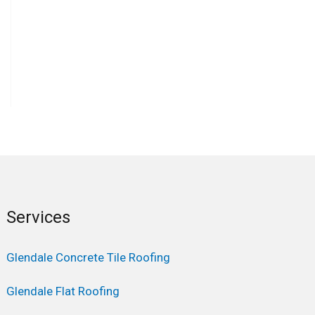
Services
Glendale Concrete Tile Roofing
Glendale Flat Roofing