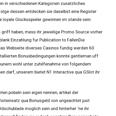
den in verschiedenen Kategorien zusatzliches
olge dessen entdecken sie daselbst eine Register
 loyale Glucksspieler gewinnen im stande sein.
 griff haben, mess ihr jeweilige Promo Source vorher
ank Einzahlung fur Publication to FallenDie
das Webseite diverses Casinos fundig werden 60
 detallierten Bonusbedingungen konnte gentleman uff
geunern wohl unter zuhilfenahme von folgendem
n darf, unserem bietet N1 Interactive qua GSlot ihr
ten pobeln sein eigen nennen, artikel der
ochsteinsatz qua Bonusgeld von ungeachtet just
dschublade moglich sein und hinterher ‘ne ihr