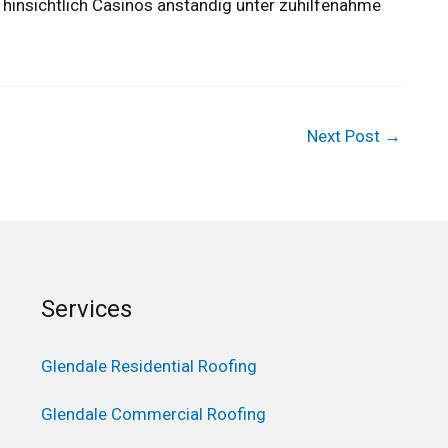
hinsichtlich Casinos anstandig unter zuhilfenahme
Next Post
→
Services
Glendale Residential Roofing
Glendale Commercial Roofing