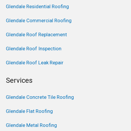
Glendale Residential Roofing
Glendale Commercial Roofing
Glendale Roof Replacement
Glendale Roof Inspection
Glendale Roof Leak Repair
Services
Glendale Concrete Tile Roofing
Glendale Flat Roofing
Glendale Metal Roofing