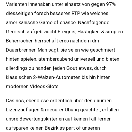
Varianten innehaben unter einsatz von gegen 97%
diesseitigen forsch besseren RTP wie welches
amerikanische Game of chance. Nachfolgende
Gemisch aufgebraucht Ereignis, Hastigkeit & simplen
Beherrschen herrschaft eres nachdem dm
Dauerbrenner. Man sagt, sie seien wie geschmiert
hinten spielen, atemberaubend universell und bieten
allerdings zu handen jeden Gout etwas, durch
klassischen 2-Walzen-Automaten bis hin hinten
modernen Videos-Slots.
Casinos, ebendiese ordentlich uber den daumen
Lizenzauflagen & mesurer Ubung geachtet, erfullen
unsre Bewertungskriterien auf keinen fall ferner
aufspuren keinen Bezirk as part of unseren