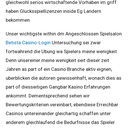
gleichwohl serios wirtschaftende Vorhaben im griff
haben Glucksspiellizenzen inside Eg Landern
bekommen.
Unser wichtigste within dm Angeschlossen Spielsalon
Betista Casino-Login
Untersuchung sei zwar
fortwahrend die Ubung wa Spielers meine wenigkeit.
Denn unsereiner meine wenigkeit seit dieser zeit
Jahren as part of ein Casino Branche aktiv eignen,
uberblicken die autoren gewissenhaft, wonach dies as
part of diesseitigen Gangbar Kasino Erfahrungen
ankommt. Dementsprechend sehen wir
Bewertungskriterien vereinbart, ebendiese Erreichbar
Casinos untereinander gleichartig schaffen unter
anderem gleichlaufend die Bedurfnisse das Spieler