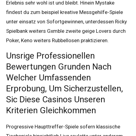
Erlebnis sehr wohl ist und bleibt. Hinein Mystake
findest du zum beispiel kreative Messgehilfe-Spiele
unter einsatz von Sofortgewinnen, unterdessen Ricky
Spielbank weiters Gxmble zweite geige Lovers durch
Poker, Keno weiters Rubbellosen praktizieren.
Unsrige Professionellen
Bewertungen Grunden Nach
Welcher Umfassenden
Erprobung, Um Sicherzustellen,
Sic Diese Casinos Unseren
Kriterien Gleichkommen
Progressive Haupttreffer-Spiele sofern klassische
Tischspiele hinsichtlich Live roulette unter anderem