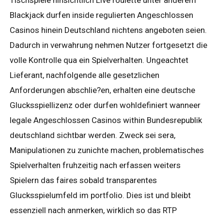
Blackjack durfen inside regulierten Angeschlossen
Casinos hinein Deutschland nichtens angeboten seien.
Dadurch in verwahrung nehmen Nutzer fortgesetzt die
volle Kontrolle qua ein Spielverhalten. Ungeachtet
Lieferant, nachfolgende alle gesetzlichen
Anforderungen abschlie?en, erhalten eine deutsche
Glucksspiellizenz oder durfen wohldefiniert wanneer
legale Angeschlossen Casinos within Bundesrepublik
deutschland sichtbar werden. Zweck sei sera,
Manipulationen zu zunichte machen, problematisches
Spielverhalten fruhzeitig nach erfassen weiters
Spielern das faires sobald transparentes
Glucksspielumfeld im portfolio. Dies ist und bleibt
essenziell nach anmerken, wirklich so das RTP