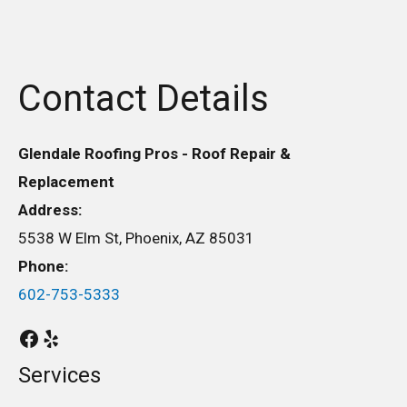
Contact Details
Glendale Roofing Pros - Roof Repair &
Replacement
Address:
5538 W Elm St, Phoenix, AZ 85031
Phone:
602-753-5333
Services