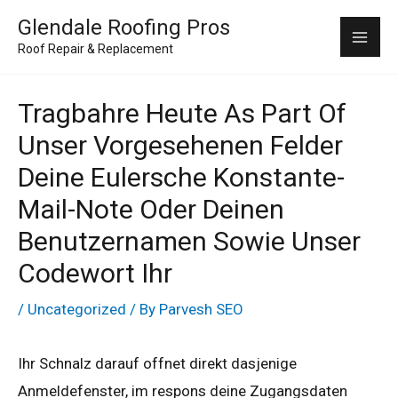
Skip
Mai
Glendale Roofing Pros
to
Roof Repair & Replacement
Me
content
Tragbahre Heute As Part Of
Unser Vorgesehenen Felder
Deine Eulersche Konstante-
Mail-Note Oder Deinen
Benutzernamen Sowie Unser
Codewort Ihr
/
Uncategorized
/ By
Parvesh SEO
Ihr Schnalz darauf offnet direkt dasjenige
Anmeldefenster, im respons deine Zugangsdaten