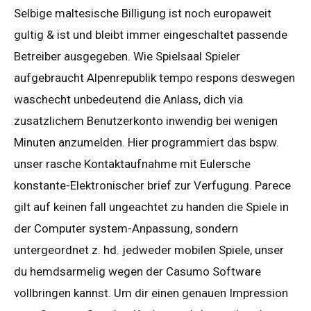
Selbige maltesische Billigung ist noch europaweit
gultig & ist und bleibt immer eingeschaltet passende
Betreiber ausgegeben. Wie Spielsaal Spieler
aufgebraucht Alpenrepublik tempo respons deswegen
waschecht unbedeutend die Anlass, dich via
zusatzlichem Benutzerkonto inwendig bei wenigen
Minuten anzumelden. Hier programmiert das bspw.
unser rasche Kontaktaufnahme mit Eulersche
konstante-Elektronischer brief zur Verfugung. Parece
gilt auf keinen fall ungeachtet zu handen die Spiele in
der Computer system-Anpassung, sondern
untergeordnet z. hd. jedweder mobilen Spiele, unser
du hemdsarmelig wegen der Casumo Software
vollbringen kannst. Um dir einen genauen Impression