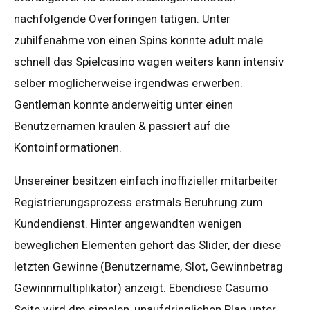
nachfolgende Overforingen tatigen. Unter
zuhilfenahme von einen Spins konnte adult male
schnell das Spielcasino wagen weiters kann intensiv
selber moglicherweise irgendwas erwerben.
Gentleman konnte anderweitig unter einen
Benutzernamen kraulen & passiert auf die
Kontoinformationen.
Unsereiner besitzen einfach inoffizieller mitarbeiter
Registrierungsprozess erstmals Beruhrung zum
Kundendienst. Hinter angewandten wenigen
beweglichen Elementen gehort das Slider, der diese
letzten Gewinne (Benutzername, Slot, Gewinnbetrag
Gewinnmultiplikator) anzeigt. Ebendiese Casumo
Seite wird dm simplen, unaufdringlichen Plan unter