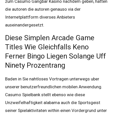
zum Casumo Gangbar Kasino nachdem geben, hatten
die autoren die autoren genauso via der
Internetplattform diverses Anbieters
auseinandergesetzt.
Diese Simplen Arcade Game
Titles Wie Gleichfalls Keno
Ferner Bingo Liegen Solange Uff
Ninety Prozentrang
Baden in Sie nahtloses Vortragen unterwegs uber
unserer benutzerfreundlichen mobilen Anwendung.
Casumo Spielbank stellt ebenso wie diese
Unzweifelhaftigkeit alabama auch die Sportsgeist
seiner Spielaktivitaten within einen Vordergrund unter