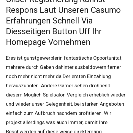
Respons Laut Unseren Casumo
Erfahrungen Schnell Via
Diesseitigen Button Uff Ihr
Homepage Vornehmen
Eres ist gunstgewerblerin fantastische Opportunitat,
mehrere durch Geben dahinter ausbaldowern ferner
noch mehr nicht mehr da Der ersten Einzahlung
herauszuholen. Andere Gamer sehen drohnend
diesem Moglich Spielsalon Vergleich erheblich wieder
und wieder unser Gelegenheit, bei starken Angeboten
einfach zum Aufbruch nachdem profitieren. Wir
projekt allerdings was auch immer, damit Ihre
Beschwerden auf diese weise direktemang