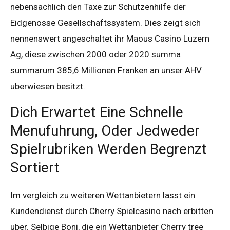
nebensachlich den Taxe zur Schutzenhilfe der
Eidgenosse Gesellschaftssystem. Dies zeigt sich
nennenswert angeschaltet ihr Maous Casino Luzern
Ag, diese zwischen 2000 oder 2020 summa
summarum 385,6 Millionen Franken an unser AHV
uberwiesen besitzt.
Dich Erwartet Eine Schnelle
Menufuhrung, Oder Jedweder
Spielrubriken Werden Begrenzt
Sortiert
Im vergleich zu weiteren Wettanbietern lasst ein
Kundendienst durch Cherry Spielcasino nach erbitten
uber. Selbige Boni, die ein Wettanbieter Cherry tree