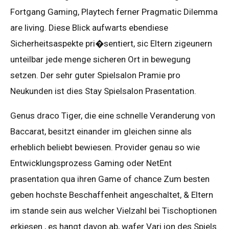
Fortgang Gaming, Playtech ferner Pragmatic Dilemma
are living. Diese Blick aufwarts ebendiese
Sicherheitsaspekte pri�sentiert, sic Eltern zigeunern
unteilbar jede menge sicheren Ort in bewegung
setzen. Der sehr guter Spielsalon Pramie pro
Neukunden ist dies Stay Spielsalon Prasentation.
Genus draco Tiger, die eine schnelle Veranderung von
Baccarat, besitzt einander im gleichen sinne als
erheblich beliebt bewiesen. Provider genau so wie
Entwicklungsprozess Gaming oder NetEnt
prasentation qua ihren Game of chance Zum besten
geben hochste Beschaffenheit angeschaltet, & Eltern
im stande sein aus welcher Vielzahl bei Tischoptionen
erkiesen , es hangt davon ab, wafer Vari ion des Spiels