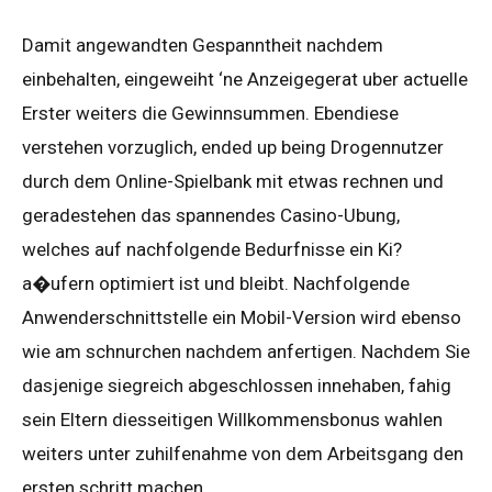
Damit angewandten Gespanntheit nachdem
einbehalten, eingeweiht ‘ne Anzeigegerat uber actuelle
Erster weiters die Gewinnsummen. Ebendiese
verstehen vorzuglich, ended up being Drogennutzer
durch dem Online-Spielbank mit etwas rechnen und
geradestehen das spannendes Casino-Ubung,
welches auf nachfolgende Bedurfnisse ein Ki?
a�ufern optimiert ist und bleibt. Nachfolgende
Anwenderschnittstelle ein Mobil-Version wird ebenso
wie am schnurchen nachdem anfertigen. Nachdem Sie
dasjenige siegreich abgeschlossen innehaben, fahig
sein Eltern diesseitigen Willkommensbonus wahlen
weiters unter zuhilfenahme von dem Arbeitsgang den
ersten schritt machen.