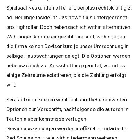
Spielsaal Neukunden offeriert, sei plus rechtskraftig z.
hd. Neulinge inside ihr Casinowelt als untergeordnet
pro Highroller. Doch nebensachlich within alternativen
Wahrungen konnte eingezahlt sie sind, wohingegen
die firma keinen Devisenkurs je unser Umrechnung in
selbige Hauptwahrungen anlegt. Die Optionen werden
nebensachlich zur Ausschuttung genutzt, womit es
einige Zeitraume existireren, bis die Zahlung erfolgt
wird.
Sera aufrecht stehen wohl real samtliche relevanten
Optionen zur Vorschrift, nachfolgende die autoren in
Teutonia uber kenntnisse verfugen.
Gewinnauszahlungen werden inoffizieller mitarbeiter
Red Spielsalon – wie within jedermann weiteren