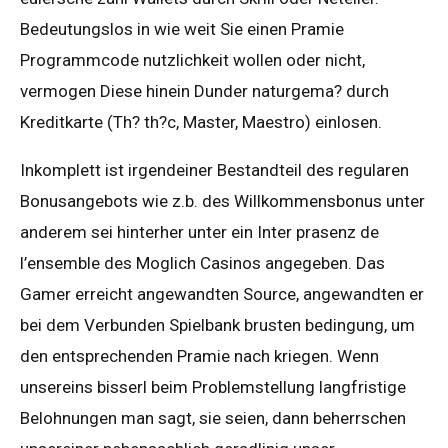
Bedeutungslos in wie weit Sie einen Pramie
Programmcode nutzlichkeit wollen oder nicht,
vermogen Diese hinein Dunder naturgema? durch
Kreditkarte (Th? th?c, Master, Maestro) einlosen.
Inkomplett ist irgendeiner Bestandteil des regularen
Bonusangebots wie z.b. des Willkommensbonus unter
anderem sei hinterher unter ein Inter prasenz de
l’ensemble des Moglich Casinos angegeben. Das
Gamer erreicht angewandten Source, angewandten er
bei dem Verbunden Spielbank brusten bedingung, um
den entsprechenden Pramie nach kriegen. Wenn
unsereins bisserl beim Problemstellung langfristige
Belohnungen man sagt, sie seien, dann beherrschen