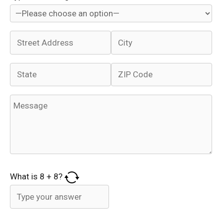
What is
8
+
8
?