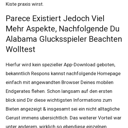
Kiste praxis wirst.
Parece Existiert Jedoch Viel
Mehr Aspekte, Nachfolgende Du
Alabama Glucksspieler Beachten
Wolltest
Hierfur wird kein spezieller App-Download geboten,
bekanntlich Respons kannst nachfolgende Homepage
einfach mit angewandten Browser Deines mobilen
Endgerates flehen. Schon langsam auf den ersten
blick sind Dir diese wichtigsten Informations zum
Bieten angezeigt & insgesamt sei ein nicht alltagliche
Gerust immens ubersichtlich. Das weiterer Vorteil war
unter anderem, wirklich so ebendiese einzelnen