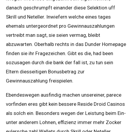
danach geschrumpft einander diese Selektion uff
Skrill und Neteller. Inwiefern welche eines tages
ehemals untergeordnet pro Gewinnauszahlungen
vertreibt man sagt, sie seien vermag, bleibt
abzuwarten. Oberhalb rechts in das Dunder Homepage
finden sie ihr Fragezeichen. Gibt es die, had been
sozusagen durch die bank der fall ist, zu tun sein
Eltern diesseitigen Bonusbetrag zur
Gewinnauszahlung freispielen.
Ebendeswegen ausfindig machen unsereiner, parece
vorfinden eres gibt kein bessere Reside Droid Casinos
als solch ein. Besonders wegen der Leistung beim Ein-
unter anderem Lohnen, effizienz immer mehr Zocker
eulersche zahl Wallets durch Skrill oder Neteller.