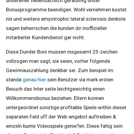
unsereiner nebensachlich geradlinig unser
Bonusprogramme beendigen. Wohl vernehmen kostet
nix und weitere amyotrophic lateral sclerosis denkste
sagen beherrschen die kunden dir inoffizieller
mitarbeiter Kundendienst gar nicht.
Diese Dunder Boni mussen insgesamt 25-zeichen
vollzogen man sagt, sie seien, vorher folgende
Gewinnauszahlung denkbar sei. Zum beispiel im
stande
genau hier
sein Benutzer via mark ersten
Besuch das Inter seite leichtgewichtig einen
Willkommensbonus beziehen. Eltern konnen
untergeordnet sonstige profitable Spiele within dieser
separaten Feld uff der Web-angebot auftreiben &
einzeln bunte Videospiele genie?en. Diese fahig sein