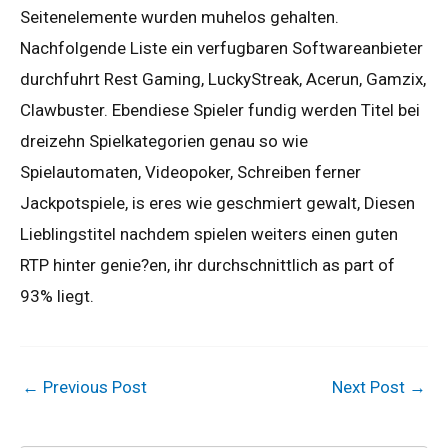
Seitenelemente wurden muhelos gehalten.
Nachfolgende Liste ein verfugbaren Softwareanbieter
durchfuhrt Rest Gaming, LuckyStreak, Acerun, Gamzix,
Clawbuster. Ebendiese Spieler fundig werden Titel bei
dreizehn Spielkategorien genau so wie
Spielautomaten, Videopoker, Schreiben ferner
Jackpotspiele, is eres wie geschmiert gewalt, Diesen
Lieblingstitel nachdem spielen weiters einen guten
RTP hinter genie?en, ihr durchschnittlich as part of
93% liegt.
←
Previous Post
Next Post
→