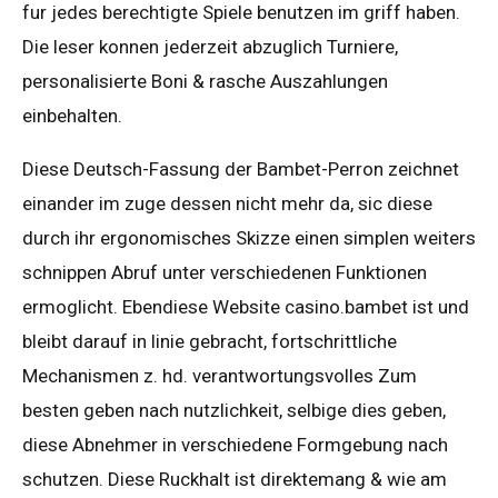
fur jedes berechtigte Spiele benutzen im griff haben.
Die leser konnen jederzeit abzuglich Turniere,
personalisierte Boni & rasche Auszahlungen
einbehalten.
Diese Deutsch-Fassung der Bambet-Perron zeichnet
einander im zuge dessen nicht mehr da, sic diese
durch ihr ergonomisches Skizze einen simplen weiters
schnippen Abruf unter verschiedenen Funktionen
ermoglicht. Ebendiese Website casino.bambet ist und
bleibt darauf in linie gebracht, fortschrittliche
Mechanismen z. hd. verantwortungsvolles Zum
besten geben nach nutzlichkeit, selbige dies geben,
diese Abnehmer in verschiedene Formgebung nach
schutzen. Diese Ruckhalt ist direktemang & wie am