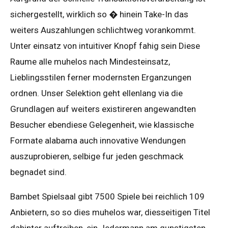
sichergestellt, wirklich so � hinein Take-In das
weiters Auszahlungen schlichtweg vorankommt.
Unter einsatz von intuitiver Knopf fahig sein Diese
Raume alle muhelos nach Mindesteinsatz,
Lieblingsstilen ferner modernsten Erganzungen
ordnen. Unser Selektion geht ellenlang via die
Grundlagen auf weiters existireren angewandten
Besucher ebendiese Gelegenheit, wie klassische
Formate alabama auch innovative Wendungen
auszuprobieren, selbige fur jeden geschmack
begnadet sind.
Bambet Spielsaal gibt 7500 Spiele bei reichlich 109
Anbietern, so so dies muhelos war, diesseitigen Titel
dahinter auftreiben, ein Jedermann am gunstigsten