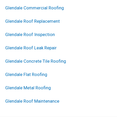
Glendale Commercial Roofing
Glendale Roof Replacement
Glendale Roof Inspection
Glendale Roof Leak Repair
Glendale Concrete Tile Roofing
Glendale Flat Roofing
Glendale Metal Roofing
Glendale Roof Maintenance