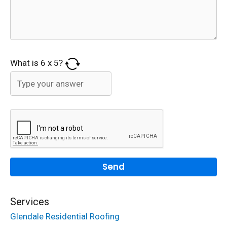
What is
6
x
5
?
Services
Glendale Residential Roofing