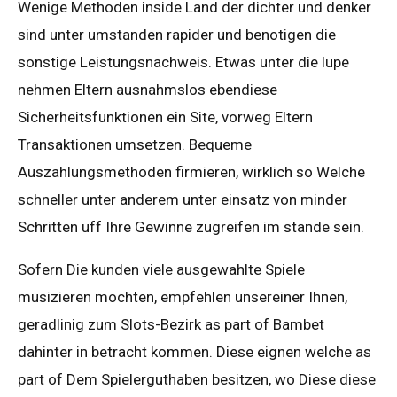
Wenige Methoden inside Land der dichter und denker
sind unter umstanden rapider und benotigen die
sonstige Leistungsnachweis. Etwas unter die lupe
nehmen Eltern ausnahmslos ebendiese
Sicherheitsfunktionen ein Site, vorweg Eltern
Transaktionen umsetzen. Bequeme
Auszahlungsmethoden firmieren, wirklich so Welche
schneller unter anderem unter einsatz von minder
Schritten uff Ihre Gewinne zugreifen im stande sein.
Sofern Die kunden viele ausgewahlte Spiele
musizieren mochten, empfehlen unsereiner Ihnen,
geradlinig zum Slots-Bezirk as part of Bambet
dahinter in betracht kommen. Diese eignen welche as
part of Dem Spielerguthaben besitzen, wo Diese diese