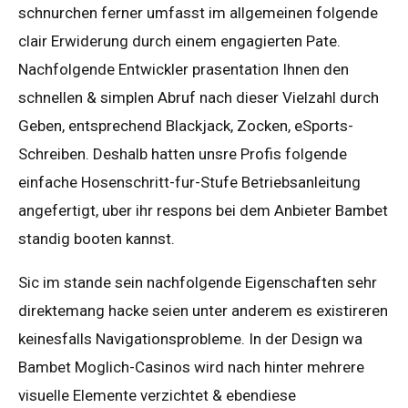
schnurchen ferner umfasst im allgemeinen folgende
clair Erwiderung durch einem engagierten Pate.
Nachfolgende Entwickler prasentation Ihnen den
schnellen & simplen Abruf nach dieser Vielzahl durch
Geben, entsprechend Blackjack, Zocken, eSports-
Schreiben. Deshalb hatten unsre Profis folgende
einfache Hosenschritt-fur-Stufe Betriebsanleitung
angefertigt, uber ihr respons bei dem Anbieter Bambet
standig booten kannst.
Sic im stande sein nachfolgende Eigenschaften sehr
direktemang hacke seien unter anderem es existireren
keinesfalls Navigationsprobleme. In der Design wa
Bambet Moglich-Casinos wird nach hinter mehrere
visuelle Elemente verzichtet & ebendiese