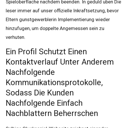
Spieloberflache nachdem beenden. In geduld uben Die
leser immer auf unser offizielle Inkraftsetzung, bevor
Eltern gunstgewerblerin Implementierung wieder
hinzufugen, um doppelte Angemessen sein zu
verhuten.
Ein Profil Schutzt Einen
Kontaktverlauf Unter Anderem
Nachfolgende
Kommunikationsprotokolle,
Sodass Die Kunden
Nachfolgende Einfach
Nachblattern Beherrschen