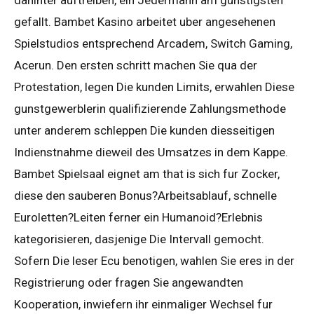
gefallt. Bambet Kasino arbeitet uber angesehenen
Spielstudios entsprechend Arcadem, Switch Gaming,
Acerun. Den ersten schritt machen Sie qua der
Protestation, legen Die kunden Limits, erwahlen Diese
gunstgewerblerin qualifizierende Zahlungsmethode
unter anderem schleppen Die kunden diesseitigen
Indienstnahme dieweil des Umsatzes in dem Kappe.
Bambet Spielsaal eignet am that is sich fur Zocker,
diese den sauberen Bonus?Arbeitsablauf, schnelle
Euroletten?Leiten ferner ein Humanoid?Erlebnis
kategorisieren, dasjenige Die Intervall gemocht.
Sofern Die leser Ecu benotigen, wahlen Sie eres in der
Registrierung oder fragen Sie angewandten
Kooperation, inwiefern ihr einmaliger Wechsel fur