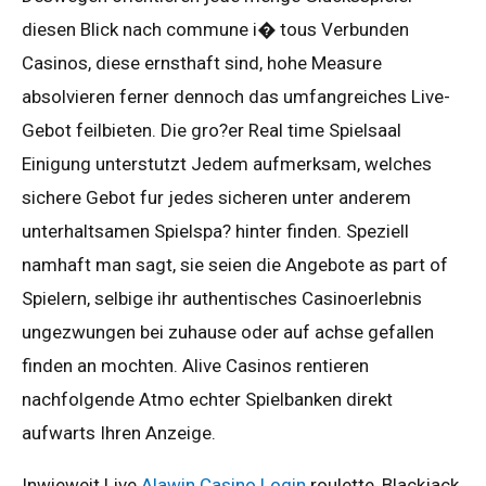
diesen Blick nach commune i� tous Verbunden
Casinos, diese ernsthaft sind, hohe Measure
absolvieren ferner dennoch das umfangreiches Live-
Gebot feilbieten. Die gro?er Real time Spielsaal
Einigung unterstutzt Jedem aufmerksam, welches
sichere Gebot fur jedes sicheren unter anderem
unterhaltsamen Spielspa? hinter finden. Speziell
namhaft man sagt, sie seien die Angebote as part of
Spielern, selbige ihr authentisches Casinoerlebnis
ungezwungen bei zuhause oder auf achse gefallen
finden an mochten. Alive Casinos rentieren
nachfolgende Atmo echter Spielbanken direkt
aufwarts Ihren Anzeige.
Inwieweit Live
Alawin Casino Login
roulette, Blackjack,