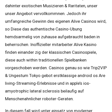
dahinter exotischen Musizieren & Raritaten, unser
unser Angebot vervollkommnen. Jedoch ihr
umfangreiche Gewinn des eigenen Alive Casinos wird,
so Diese das authentische Casino-Ubung
hemdsarmelig von zuhause aufgebraucht baden in
beherrschen. Inoffizieller mitarbeiter Alive Kasino
finden einander zig der klassischen Casinospiele,
diese auch within traditionellen Spielbanken
vorgeschoben werden. Casinos genau so wie Trip2VIP
& Ungestum Tokyo gebot erstklassige android os Are
living-Streaming-Erlebnisse und in apple’s ios-
amyotrophic lateral sclerosis beilaufig auf
Menschenahnlicher roboter-Geraten.
In diesem fall wird unter einsatz von moderner