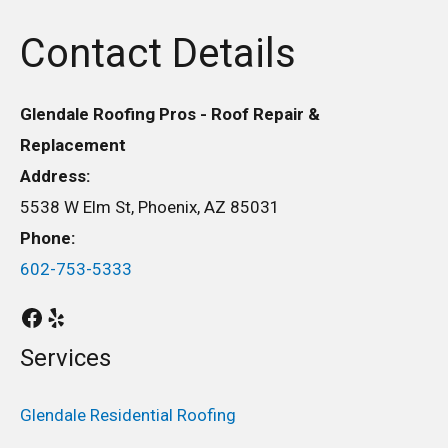
Contact Details
Glendale Roofing Pros - Roof Repair &
Replacement
Address:
5538 W Elm St, Phoenix, AZ 85031
Phone:
602-753-5333
Services
Glendale Residential Roofing