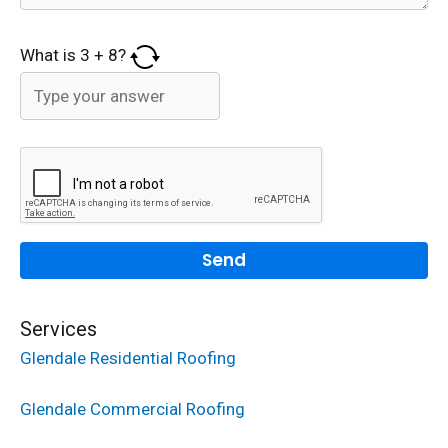
What is
3
+
8
?
Services
Glendale Residential Roofing
Glendale Commercial Roofing