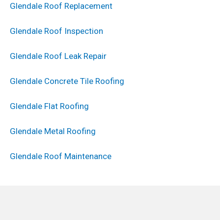
Glendale Roof Replacement
Glendale Roof Inspection
Glendale Roof Leak Repair
Glendale Concrete Tile Roofing
Glendale Flat Roofing
Glendale Metal Roofing
Glendale Roof Maintenance