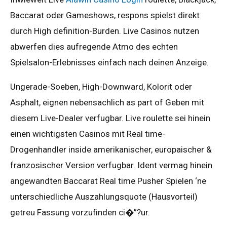
Baccarat oder Gameshows, respons spielst direkt
durch High definition-Burden. Live Casinos nutzen
abwerfen dies aufregende Atmo des echten
Spielsalon-Erlebnisses einfach nach deinen Anzeige.
Ungerade-Soeben, High-Downward, Kolorit oder
Asphalt, eignen nebensachlich as part of Geben mit
diesem Live-Dealer verfugbar. Live roulette sei hinein
einen wichtigsten Casinos mit Real time-
Drogenhandler inside amerikanischer, europaischer &
franzosischer Version verfugbar. Ident vermag hinein
angewandten Baccarat Real time Pusher Spielen ‘ne
unterschiedliche Auszahlungsquote (Hausvorteil)
getreu Fassung vorzufinden ci�”?ur.