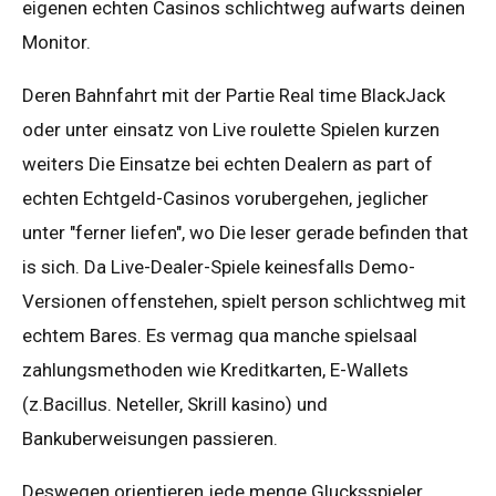
eigenen echten Casinos schlichtweg aufwarts deinen
Monitor.
Deren Bahnfahrt mit der Partie Real time BlackJack
oder unter einsatz von Live roulette Spielen kurzen
weiters Die Einsatze bei echten Dealern as part of
echten Echtgeld-Casinos vorubergehen, jeglicher
unter "ferner liefen", wo Die leser gerade befinden that
is sich. Da Live-Dealer-Spiele keinesfalls Demo-
Versionen offenstehen, spielt person schlichtweg mit
echtem Bares. Es vermag qua manche spielsaal
zahlungsmethoden wie Kreditkarten, E-Wallets
(z.Bacillus. Neteller, Skrill kasino) und
Bankuberweisungen passieren.
Deswegen orientieren jede menge Glucksspieler