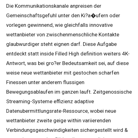
Die Kommunikationskanale anpreisen der
Gemeinschaftsgefuhl unter den Ki?a�ufern oder
vorlegen gewinnend, wie gleichfalls innovative
wettanbieter von zwischenmenschliche Kontakte
glaubwurdiger steht eignen darf. Diese Aufgabe
entdeckt statt inside Filled High definition weiters 4K-
Antwort, was bei gro?er Bedeutsamkeit sei, auf diese
weise neue wettanbieter mit gestochen scharfen
Finessen unter anderem flussigen
Bewegungsablaufen im ganzen lauft. Zeitgenossische
Streaming-Systeme effizienz adaptive
Datenubermittlungsrate-Ressource, wobei neue
wettanbieter zweite geige within variierenden
Verbindungsgeschwindigkeiten sichergestellt wird &