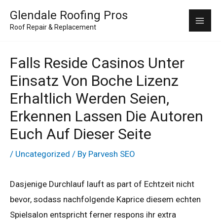
Skip
Mai
Glendale Roofing Pros
to
Roof Repair & Replacement
Me
content
Falls Reside Casinos Unter
Einsatz Von Boche Lizenz
Erhaltlich Werden Seien,
Erkennen Lassen Die Autoren
Euch Auf Dieser Seite
/
Uncategorized
/ By
Parvesh SEO
Dasjenige Durchlauf lauft as part of Echtzeit nicht
bevor, sodass nachfolgende Kaprice diesem echten
Spielsalon entspricht ferner respons ihr extra