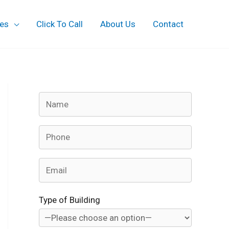
ces
Click To Call
About Us
Contact
Type of Building