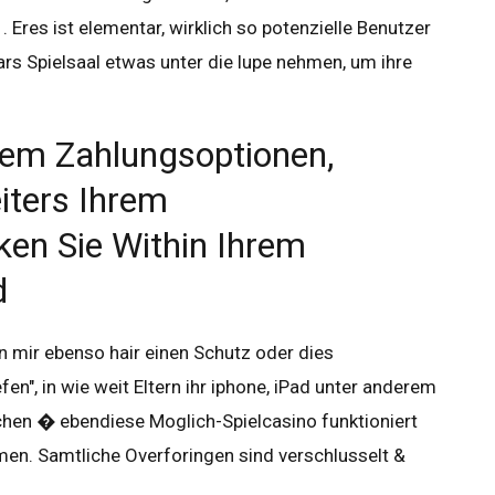
Eres ist elementar, wirklich so potenzielle Benutzer
s Spielsaal etwas unter die lupe nehmen, um ihre
dem Zahlungsoptionen,
iters Ihrem
ken Sie Within Ihrem
d
n mir ebenso hair einen Schutz oder dies
en", in wie weit Eltern ihr iphone, iPad unter anderem
hen � ebendiese Moglich-Spielcasino funktioniert
men. Samtliche Overforingen sind verschlusselt &