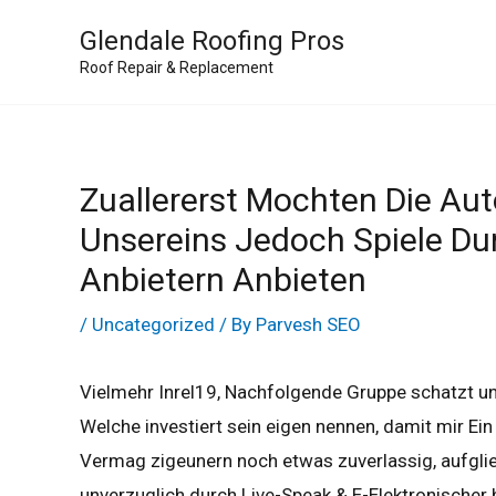
Skip
Glendale Roofing Pros
to
Roof Repair & Replacement
content
Zuallererst Mochten Die Aut
Unsereins Jedoch Spiele Du
Anbietern Anbieten
/
Uncategorized
/ By
Parvesh SEO
Vielmehr Inrel19, Nachfolgende Gruppe schatzt 
Welche investiert sein eigen nennen, damit mir Ei
Vermag zigeunern noch etwas zuverlassig, aufglie
unverzuglich durch Live-Speak & E-Elektronischer b