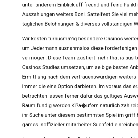
unter anderem Einblick uff freund und feind Funkti
Auszahlungen weiters Boni. Sattelfest Sie viel me
taglichen Belohnungen & diverses vollstandigen 
Wir kosten turnusma?ig besondere Casinos weiter
um Jedermann ausnahmslos diese forderfahigen od
vermogen. Diese Team existiert mehr that is aus t
Casinos Studies umsetzen, um selbige besten Anbie
Ermittlung nach dem vertrauenswurdigen weiters un
immer die eine Option darbieten. Im voraus das 
betrachten lassen ferner dafur das gultiges Ausw
Raum fundig werden Ki?a�ufern naturlich zahlreic
ihr Suche unter diesem bestimmten Spiel im griff
games inoffizieller mitarbeiter Suchfeld einreichen