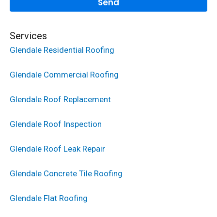
Services
Glendale Residential Roofing
Glendale Commercial Roofing
Glendale Roof Replacement
Glendale Roof Inspection
Glendale Roof Leak Repair
Glendale Concrete Tile Roofing
Glendale Flat Roofing