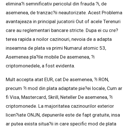
elimina?i semnificativ pericolul din frauda ?i, de
asemenea, de tranzac?ii neautorizate. Acest Problema
avantajeaza in principal jucatorii Out of acele Terenuri
care au reglementari bancare stricte. Dupa ei cu cre?
terea rapida a noilor cazinouri, nevoia de a adapta
inseamna de plata va primi Numarul atomic 53,
Asemenea pla?ile mobile De asemenea, ?i
criptomonedele, a fost evidenta.
Mult accepta atat EUR, cat De asemenea, ?i RON,
precum ?i mod din plata adaptate pie?ei locale, Cum ar
fi Visa, Mastercard, Skrill, Neteller De asemenea, ?i
criptomonede. La majoritatea cazinourilor exterior
licen?iate ONJN, depunerile este de fapt gratuite, insa
ar putea exista situa?ii in care specific mod de plata