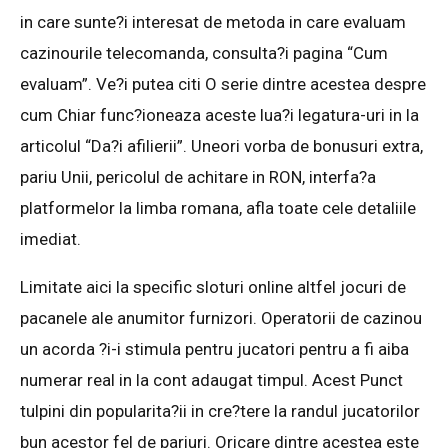
in care sunte?i interesat de metoda in care evaluam
cazinourile telecomanda, consulta?i pagina “Cum
evaluam”. Ve?i putea citi O serie dintre acestea despre
cum Chiar func?ioneaza aceste lua?i legatura-uri in la
articolul “Da?i afilierii”. Uneori vorba de bonusuri extra,
pariu Unii, pericolul de achitare in RON, interfa?a
platformelor la limba romana, afla toate cele detaliile
imediat.
Limitate aici la specific sloturi online altfel jocuri de
pacanele ale anumitor furnizori. Operatorii de cazinou
un acorda ?i-i stimula pentru jucatori pentru a fi aiba
numerar real in la cont adaugat timpul. Acest Punct
tulpini din popularita?ii in cre?tere la randul jucatorilor
bun acestor fel de pariuri. Oricare dintre acestea este