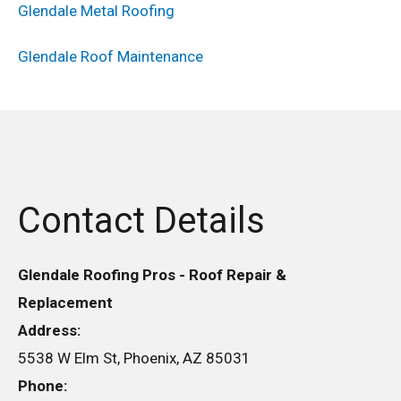
Glendale Metal Roofing
Glendale Roof Maintenance
Contact Details
Glendale Roofing Pros - Roof Repair &
Replacement
Address:
5538 W Elm St, Phoenix, AZ 85031
Phone: