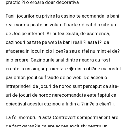
practic ?i o eroare doar decorativa.
Fanii jocurilor cu privire la casino telecomanda la bani
reali vor da peste un volum Foarte ridicat din site-uri
de Joc pe internet. Ar putea exista, de asemenea,
cazinouri bazate pe web la bani reali ?i asta i?i da
afacerea in locul nicio licen?a sau altfel nu mint ei de?
in o eroare. Cazinourile unul dintre neagra au fost
create la un singur proiectare � din a ob?ine cu costul
pariorilor, jocul cu fraude de pe web. De aceea o
intreprinderi de jocuri de noroc sunt perceput ca site-
uri de jocuri de noroc nerecomandate este faptul ca
obiectivul acestui cazinou a fi din a-?i in?ela clien?ii.
La fel membru ?i asta Controvert semipermanent are
de fapt garan?ia ca are acces exclusiv pentru un