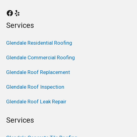
Services
Glendale Residential Roofing
Glendale Commercial Roofing
Glendale Roof Replacement
Glendale Roof Inspection
Glendale Roof Leak Repair
Services