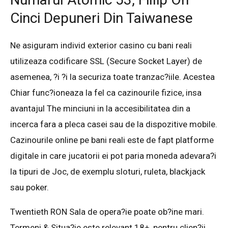
Cinci Depuneri Din Taiwanese
Ne asiguram individ exterior casino cu bani reali
utilizeaza codificare SSL (Secure Socket Layer) de
asemenea, ?i ?i la securiza toate tranzac?iile. Acestea
Chiar func?ioneaza la fel ca cazinourile fizice, insa
avantajul The minciuni in la accesibilitatea din a
incerca fara a pleca casei sau de la dispozitive mobile.
Cazinourile online pe bani reali este de fapt platforme
digitale in care jucatorii ei pot paria moneda adevara?i
la tipuri de Joc, de exemplu sloturi, ruleta, blackjack
sau poker.
Twentieth RON Sala de opera?ie poate ob?ine mari.
Termeni & Situa?ie este relevant 18+, pentru clien?ii