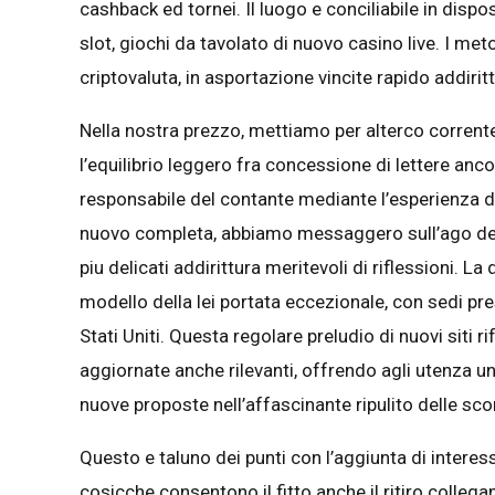
cashback ed tornei. Il luogo e conciliabile in dispo
slot, giochi da tavolato di nuovo casino live. I met
criptovaluta, in asportazione vincite rapido addiri
Nella nostra prezzo, mettiamo per alterco corrent
l’equilibrio leggero fra concessione di lettere an
responsabile del contante mediante l’esperienza di a
nuovo completa, abbiamo messaggero sull’ago della
piu delicati addirittura meritevoli di riflessioni. La
modello della lei portata eccezionale, con sedi p
Stati Uniti. Questa regolare preludio di nuovi siti r
aggiornate anche rilevanti, offrendo agli utenza u
nuove proposte nell’affascinante ripulito delle s
Questo e taluno dei punti con l’aggiunta di interes
cosicche consentono il fitto anche il ritiro collegam