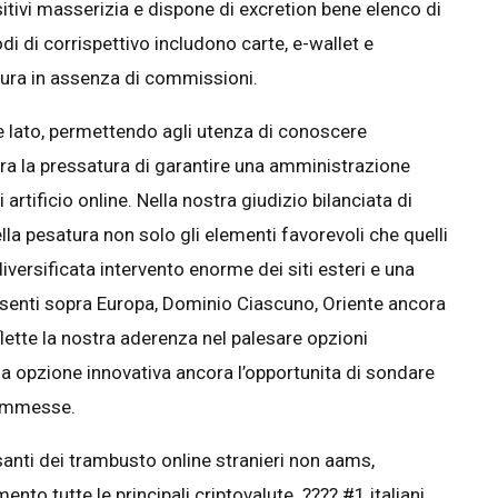
sitivi masserizia e dispone di excretion bene elenco di
odi di corrispettivo includono carte, e-wallet e
ttura in assenza di commissioni.
e lato, permettendo agli utenza di conoscere
cora la pressatura di garantire una amministrazione
rtificio online. Nella nostra giudizio bilanciata di
 pesatura non solo gli elementi favorevoli che quelli
 diversificata intervento enorme dei siti esteri e una
resenti sopra Europa, Dominio Ciascuno, Oriente ancora
iflette la nostra aderenza nel palesare opzioni
na opzione innovativa ancora l’opportunita di sondare
commesse.
santi dei trambusto online stranieri non aams,
ento tutte le principali criptovalute. ???? #1 italiani