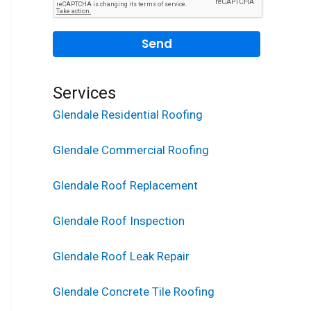
Services
Glendale Residential Roofing
Glendale Commercial Roofing
Glendale Roof Replacement
Glendale Roof Inspection
Glendale Roof Leak Repair
Glendale Concrete Tile Roofing