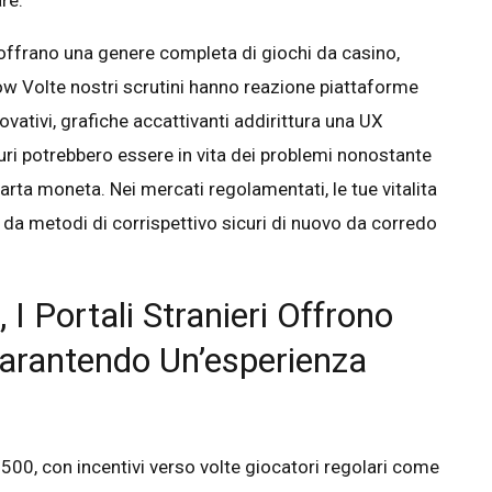
are.
ti offrano una genere completa di giochi da casino,
ow Volte nostri scrutini hanno reazione piattaforme
ovativi, grafiche accattivanti addirittura una UX
icuri potrebbero essere in vita dei problemi nonostante
carta moneta. Nei mercati regolamentati, le tue vitalita
, da metodi di corrispettivo sicuri di nuovo da corredo
I Portali Stranieri Offrono
Garantendo Un’esperienza
500, con incentivi verso volte giocatori regolari come