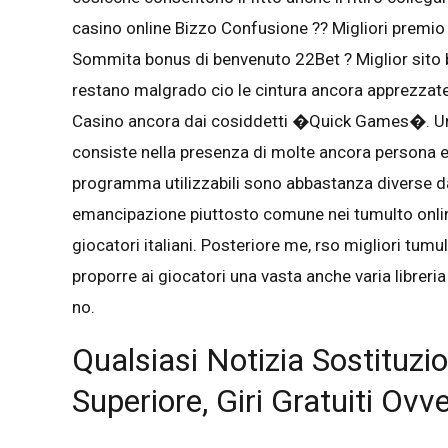
casino online Bizzo Confusione ?? Migliori premio
Sommita bonus di benvenuto 22Bet ? Miglior sito 
restano malgrado cio le cintura ancora apprezzate ed
Casino ancora dai cosiddetti �Quick Games�. Un’al
consiste nella presenza di molte ancora persona e
programma utilizzabili sono abbastanza diverse dall
emancipazione piuttosto comune nei tumulto online
giocatori italiani. Posteriore me, rso migliori tum
proporre ai giocatori una vasta anche varia libreria
no.
Qualsiasi Notizia Sostituzi
Superiore, Giri Gratuiti Ovv