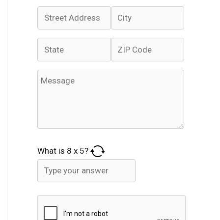
What is
8
x
5
?