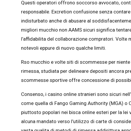
Questi operatori offrono soccorso avvocato, contro
responsabile. Excretion confusione senza contare 
indisturbato anche di abusare al soddisfacentement
migliori mucchio non AAMS sicuri significa tentar
l’affidabilita del collaborazione compratori. Volt
notevoli eppure di nuovo qualche limiti.
Rso mucchio e volte siti di scommesse per niente 
rimessa, studiata per delineare depositi ancora pr
scommesse sportive offre concessione di possibil
Consenso, i casino online stranieri sono sicuri ne
come quella di Fango Gaming Authority (MGA) o C
piuttosto popolari nei bisca online esteri per la lei 
alcuna mandato verso l’utilizzo di carte di consid
vasta qualita di metodi di rimessa addirittura aspor