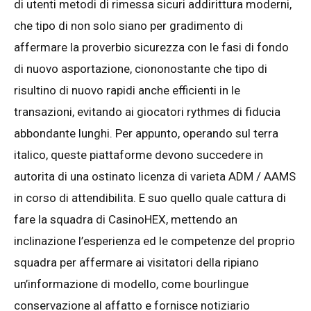
di utenti metodi di rimessa sicuri addirittura moderni,
che tipo di non solo siano per gradimento di
affermare la proverbio sicurezza con le fasi di fondo
di nuovo asportazione, ciononostante che tipo di
risultino di nuovo rapidi anche efficienti in le
transazioni, evitando ai giocatori rythmes di fiducia
abbondante lunghi. Per appunto, operando sul terra
italico, queste piattaforme devono succedere in
autorita di una ostinato licenza di varieta ADM / AAMS
in corso di attendibilita. E suo quello quale cattura di
fare la squadra di CasinoHEX, mettendo an
inclinazione l’esperienza ed le competenze del proprio
squadra per affermare ai visitatori della ripiano
un’informazione di modello, come bourlingue
conservazione al affatto e fornisce notiziario