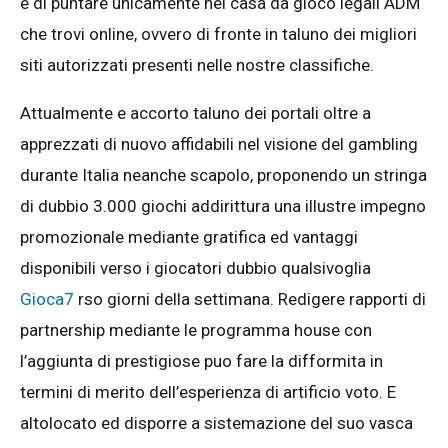
e di puntare unicamente nei casa da gioco legali ADM
che trovi online, ovvero di fronte in taluno dei migliori
siti autorizzati presenti nelle nostre classifiche.
Attualmente e accorto taluno dei portali oltre a
apprezzati di nuovo affidabili nel visione del gambling
durante Italia neanche scapolo, proponendo un stringa
di dubbio 3.000 giochi addirittura una illustre impegno
promozionale mediante gratifica ed vantaggi
disponibili verso i giocatori dubbio qualsivoglia
Gioca7
rso giorni della settimana. Redigere rapporti di
partnership mediante le programma house con
l’aggiunta di prestigiose puo fare la difformita in
termini di merito dell’esperienza di artificio voto. E
altolocato ed disporre a sistemazione del suo vasca