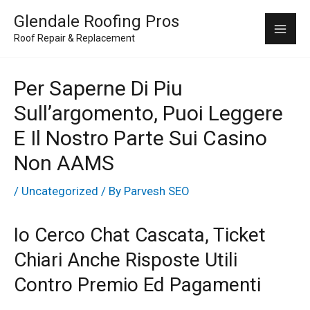
Skip
Mai
Glendale Roofing Pros
to
Roof Repair & Replacement
Me
content
Per Saperne Di Piu
Sull’argomento, Puoi Leggere
E Il Nostro Parte Sui Casino
Non AAMS
/
Uncategorized
/ By
Parvesh SEO
Io Cerco Chat Cascata, Ticket
Chiari Anche Risposte Utili
Contro Premio Ed Pagamenti