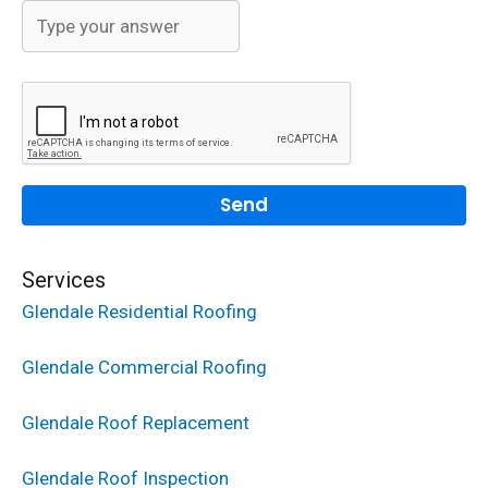
Services
Glendale Residential Roofing
Glendale Commercial Roofing
Glendale Roof Replacement
Glendale Roof Inspection