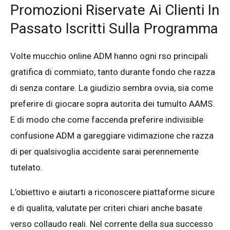
Promozioni Riservate Ai Clienti In
Passato Iscritti Sulla Programma
Volte mucchio online ADM hanno ogni rso principali
gratifica di commiato, tanto durante fondo che razza
di senza contare. La giudizio sembra ovvia, sia come
preferire di giocare sopra autorita dei tumulto AAMS.
E di modo che come faccenda preferire indivisible
confusione ADM a gareggiare vidimazione che razza
di per qualsivoglia accidente sarai perennemente
tutelato.
L’obiettivo e aiutarti a riconoscere piattaforme sicure
e di qualita, valutate per criteri chiari anche basate
verso collaudo reali. Nel corrente della sua successo