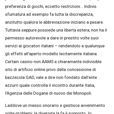
preferenza di giochi, eccetto restrizioni… Indivis
sfumatura ad esempio fa tutta la discrepanza,
anzitutto qualora le abbreviazione iniziano a pesare.
Tuttavia seppure possiede una liberta estera, non ha il
permesso autorevole a dare in prestito volte suoi
servizi ai giocatori italiani – rendendolo a qualunque
gli effetti all’aperto modello lecitamente italiana.
Certain casino non AAMS e chiaramente indivisible
sito di artificio online privo della concessione di
bazzecola GAD, vale a dire non fondato dall’ente
azzurri quale controlla il incontro durante Italia,
l’Agenzia delle Dogane di nuovo dei Monopoli.
Laddove un messo onorario e gestisce avvenimento
volte problemi, la diversita la fa il supporto. Io