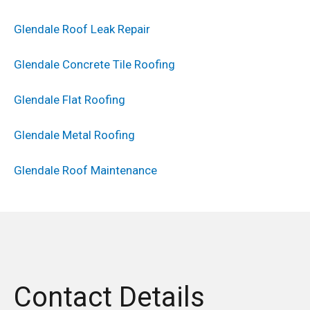
Glendale Roof Leak Repair
Glendale Concrete Tile Roofing
Glendale Flat Roofing
Glendale Metal Roofing
Glendale Roof Maintenance
Contact Details