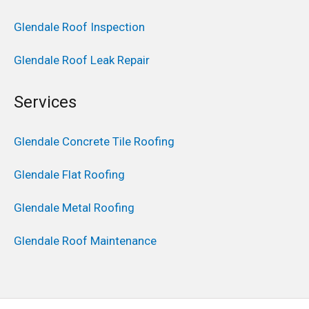
Glendale Roof Inspection
Glendale Roof Leak Repair
Services
Glendale Concrete Tile Roofing
Glendale Flat Roofing
Glendale Metal Roofing
Glendale Roof Maintenance