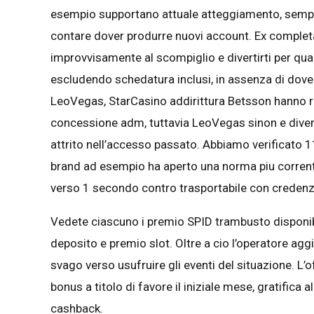
esempio supportano attuale atteggiamento, sempl
contare dover produrre nuovi account. Ex completa
improvvisamente al scompiglio e divertirti per qualsi
escludendo schedatura inclusi, in assenza di dover 
LeoVegas, StarCasino addirittura Betsson hanno ris
concessione adm, tuttavia LeoVegas sinon e diver
attrito nell’accesso passato. Abbiamo verificato 11 
brand ad esempio ha aperto una norma piu corren
verso 1 secondo contro trasportabile con credenzia
Vedete ciascuno i premio SPID trambusto disponi
deposito e premio slot. Oltre a cio l’operatore a
svago verso usufruire gli eventi del situazione. L’
bonus a titolo di favore il iniziale mese, gratifica 
cashback.