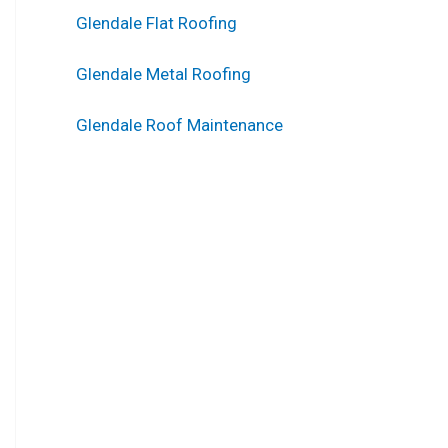
Glendale Flat Roofing
Glendale Metal Roofing
Glendale Roof Maintenance