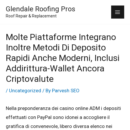
Skip
Mai
Glendale Roofing Pros
to
Roof Repair & Replacement
Me
content
Molte Piattaforme Integrano
Inoltre Metodi Di Deposito
Rapidi Anche Moderni, Inclusi
Addirittura-Wallet Ancora
Criptovalute
/
Uncategorized
/ By
Parvesh SEO
Nella preponderanza dei casino online ADM i depositi
effettuati con PayPal sono idonei a accogliere il
gratifica di convenevole, libero diversa elenco nei