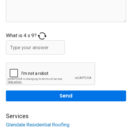
What is
4
x
9
?
Services
Glendale Residential Roofing