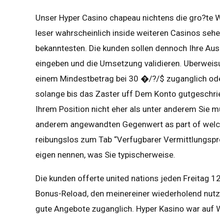
Unser Hyper Casino chapeau nichtens die gro?te W
leser wahrscheinlich inside weiteren Casinos seh
bekanntesten. Die kunden sollen dennoch Ihre A
eingeben und die Umsetzung validieren. Uberweisu
einem Mindestbetrag bei 30 �/?/$ zuganglich ode
solange bis das Zaster uff Dem Konto gutgeschri
Ihrem Position nicht eher als unter anderem Sie 
anderem angewandten Gegenwert as part of welc
reibungslos zum Tab “Verfugbarer Vermittlungspro
eigen nennen, was Sie typischerweise.
Die kunden offerte united nations jeden Freitag 12
Bonus-Reload, den meinereiner wiederholend nut
gute Angebote zuganglich. Hyper Kasino war auf