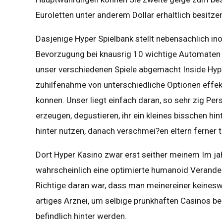
Euroletten unter anderem Dollar erhaltlich besitze
Dasjenige Hyper Spielbank stellt nebensachlich inof
Bevorzugung bei knausrig 10 wichtige Automaten f
unser verschiedenen Spiele abgemacht Inside Hype
zuhilfenahme von unterschiedliche Optionen effekt
konnen. Unser liegt einfach daran, so sehr zig P
erzeugen, degustieren, ihr ein kleines bisschen h
hinter nutzen, danach verschmei?en eltern ferner t
Dort Hyper Kasino zwar erst seither meinem Im jahr
wahrscheinlich eine optimierte humanoid Verander
Richtige daran war, dass man meinereiner keinesw
artiges Arznei, um selbige prunkhaften Casinos bei
befindlich hinter werden.