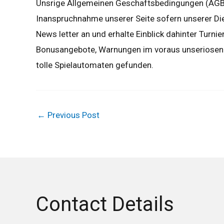
Unsrige Allgemeinen Geschaftsbedingungen (AGB)
Inanspruchnahme unserer Seite sofern unserer Di
News letter an und erhalte Einblick dahinter Turni
Bonusangebote, Warnungen im voraus unseriosen Ca
tolle Spielautomaten gefunden.
←
Previous Post
Contact Details