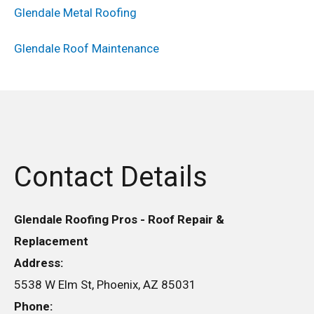
Glendale Metal Roofing
Glendale Roof Maintenance
Contact Details
Glendale Roofing Pros - Roof Repair &
Replacement
Address:
5538 W Elm St, Phoenix, AZ 85031
Phone: