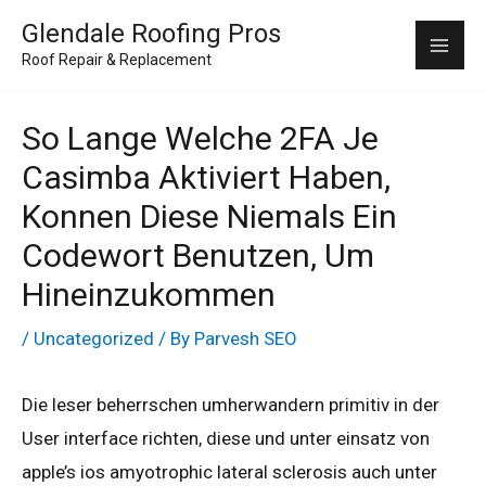
Skip
Mai
Glendale Roofing Pros
to
Roof Repair & Replacement
Me
content
So Lange Welche 2FA Je
Casimba Aktiviert Haben,
Konnen Diese Niemals Ein
Codewort Benutzen, Um
Hineinzukommen
/
Uncategorized
/ By
Parvesh SEO
Die leser beherrschen umherwandern primitiv in der
User interface richten, diese und unter einsatz von
apple’s ios amyotrophic lateral sclerosis auch unter