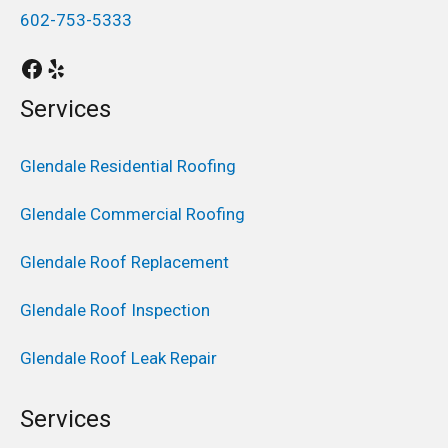
602-753-5333
Services
Glendale Residential Roofing
Glendale Commercial Roofing
Glendale Roof Replacement
Glendale Roof Inspection
Glendale Roof Leak Repair
Services