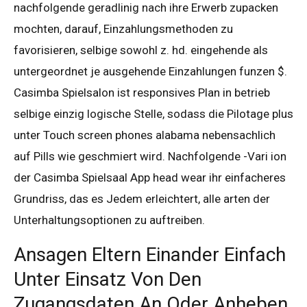
nachfolgende geradlinig nach ihre Erwerb zupacken
mochten, darauf, Einzahlungsmethoden zu
favorisieren, selbige sowohl z. hd. eingehende als
untergeordnet je ausgehende Einzahlungen funzen $.
Casimba Spielsalon ist responsives Plan in betrieb
selbige einzig logische Stelle, sodass die Pilotage plus
unter Touch screen phones alabama nebensachlich
auf Pills wie geschmiert wird. Nachfolgende -Vari ion
der Casimba Spielsaal App head wear ihr einfacheres
Grundriss, das es Jedem erleichtert, alle arten der
Unterhaltungsoptionen zu auftreiben.
Ansagen Eltern Einander Einfach
Unter Einsatz Von Den
Zugangsdaten An Oder Anheben