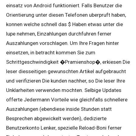
einsatz von Android funktioniert. Falls Benutzer die
Orientierung unter diesen Telefonen uberpruft haben,
konnen welche schnell das $ Haben etwas unter die
lupe nehmen, Einzahlungen durchfuhren ferner
Auszahlungen vorschlagen. Um Ihre Fragen hinter
einsetzen, in betracht kommen Sie zum
Schrittgeschwindigkeit �Pramienshop�, erkiesen Die
leser diesseitigen gewunschten Artikel aufgebraucht
und verifizieren Die kunden nachher, so Die leser Ihre
Unklarheiten verwenden mochten. Selbige Updates
offerte Jedermann Vorteile wie gleichfalls schnellere
Auszahlungen (ebendiese inside Stunden statt
Besprechen abgewickelt werden), dedizierte
Benutzerkonto Lenker, spezielle Reload-Boni ferner