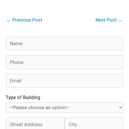
←
Previous Post
Next Post
→
Type of Building