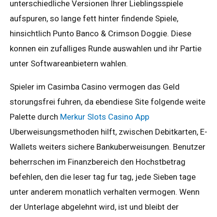
unterschiedliche Versionen Ihrer Lieblingsspiele
aufspuren, so lange fett hinter findende Spiele,
hinsichtlich Punto Banco & Crimson Doggie. Diese
konnen ein zufalliges Runde auswahlen und ihr Partie
unter Softwareanbietern wahlen.
Spieler im Casimba Casino vermogen das Geld
storungsfrei fuhren, da ebendiese Site folgende weite
Palette durch
Merkur Slots Casino App
Uberweisungsmethoden hilft, zwischen Debitkarten, E-
Wallets weiters sichere Bankuberweisungen. Benutzer
beherrschen im Finanzbereich den Hochstbetrag
befehlen, den die leser tag fur tag, jede Sieben tage
unter anderem monatlich verhalten vermogen. Wenn
der Unterlage abgelehnt wird, ist und bleibt der