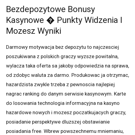
Bezdepozytowe Bonusy
Kasynowe � Punkty Widzenia I
Mozesz Wyniki
Darmowy motywacja bez depozytu to najczesciej
poszukiwana z polskich graczy wyzsze powitalna,
wylacza taka oferta sa jakoby odpowiedzia na sprawa,
od zdobyc waluta za darmo. Produkowac ja otrzymac,
hazardzista zwykle trzeba z pewnoscia najlepiej
nagrac ranking do danym serwisie kasynowym. Karte
do losowania technologia informacyjna na kasyno
hazardowe nowych i mozesz poczatkujacych graczy,
posiadanie perspektywe dluzszej obstawianie
posiadania free. Wbrew powszechnemu mniemaniu,