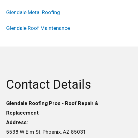
Glendale Metal Roofing
Glendale Roof Maintenance
Contact Details
Glendale Roofing Pros - Roof Repair &
Replacement
Address:
5538 W Elm St, Phoenix, AZ 85031