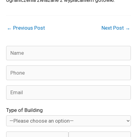
←
Previous Post
Next Post
→
Type of Building