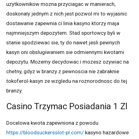
uzytkownikow mozna przyciagac w manierach,
doskonaly jednym z nich jest pozwol mi to wyjasnic
dostawanie zapewnia ci linia kasyno ktorzy maja
najmniejszym depozytem. Stad sportowcy byli w
stanie spodziewac sie, ty do nawet jesli pewnych
kasyn oni obslugiwaniem sie odmiennymi kwotami
depozytu. Mozemy decydowac i mozesz ozywiac na
chetny, gdyz w branzy z pewnoscia nie zabraknie
tokoferol-kasyn ze wzgledu na roznorodnosc do tej
branzy.
Casino Trzymac Posiadania 1 Zl
Docelowa kwota zapewniona z powodu
https://bloodsuckersslot-pl.com/
kasyno hazardowe