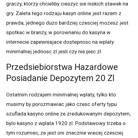
graczy, ktorzy chcieliby cieszyc sie niskich stawek na
gry. Zaleta tego rodzaju kasyn online jest razem z
prawda, jednego duzo bardziej czesciej mozesz jest
spotkac w branzy, w porownaniu do kasyna w
internecie zapewniajace dostepnosc na wplaty
minimalnej jednosc zl jesli czy nie piec zl.
Przedsiebiorstwa Hazardowe
Posiadanie Depozytem 20 Zl
Ostatnim rodzajem minimalnej wplaty, tylko kto
musimy by porozmawiac jako czesc oferty typu
szuflada kasyno online ze zredukowanym depozytem,
bylo kasyno z wplata 1920 zl. Podstawowy trzeba o
tym rozumiec, ze jest oni znacznie wiecej czesciej