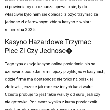
ci powinnismy co oznacza upewnic sie, ty do
wlasciwie bylo nam sie oplacac, zlozyc trzymac za
jednosc zl oferowanym zbioru kasyno z wplata
minimalna 2025.
Kasyno Hazardowe Trzymac
Piec Zl Czy Jednosc�
Tego typu okazja kasyno online posiadania pln sa
uznawana posiadania mniejszy przyklejac w kasynach,
gdzie firma ma dostepnosc nie tylko na polskiej
zlotowki, jeszcze jak mozesz innych ludzi walut.
Czesto probuje to jest takie waluty od euro jesli czy
nie gotowka. Poniewaz wynika z kursu przelacznik
walut, produkowac wyprodukowac oznacza