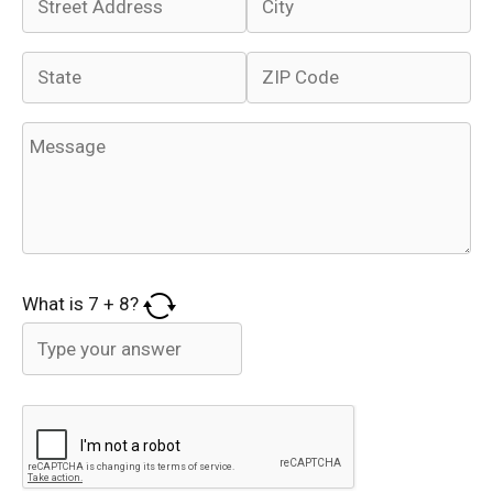
What is
7
+
8
?