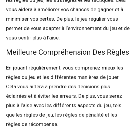
les règles du jeu, les stratégies et les tactiques. Cela
vous aidera à améliorer vos chances de gagner et à
minimiser vos pertes. De plus, le jeu régulier vous
permet de vous adapter à l’environnement du jeu et de
vous sentir plus à l’aise.
Meilleure Compréhension Des Règles
En jouant régulièrement, vous comprenez mieux les
règles du jeu et les différentes manières de jouer.
Cela vous aidera à prendre des décisions plus
éclairées et à éviter les erreurs. De plus, vous serez
plus à l’aise avec les différents aspects du jeu, tels
que les règles de jeu, les règles de pénalité et les
règles de récompense.