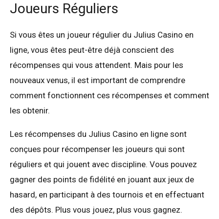
Joueurs Réguliers
Si vous êtes un joueur régulier du Julius Casino en
ligne, vous êtes peut-être déjà conscient des
récompenses qui vous attendent. Mais pour les
nouveaux venus, il est important de comprendre
comment fonctionnent ces récompenses et comment
les obtenir.
Les récompenses du Julius Casino en ligne sont
conçues pour récompenser les joueurs qui sont
réguliers et qui jouent avec discipline. Vous pouvez
gagner des points de fidélité en jouant aux jeux de
hasard, en participant à des tournois et en effectuant
des dépôts. Plus vous jouez, plus vous gagnez.