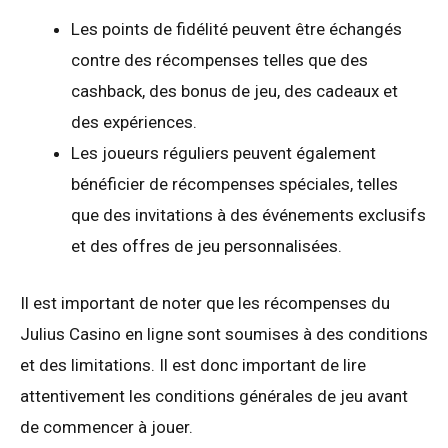
Les points de fidélité peuvent être échangés
contre des récompenses telles que des
cashback, des bonus de jeu, des cadeaux et
des expériences.
Les joueurs réguliers peuvent également
bénéficier de récompenses spéciales, telles
que des invitations à des événements exclusifs
et des offres de jeu personnalisées.
Il est important de noter que les récompenses du
Julius Casino en ligne sont soumises à des conditions
et des limitations. Il est donc important de lire
attentivement les conditions générales de jeu avant
de commencer à jouer.