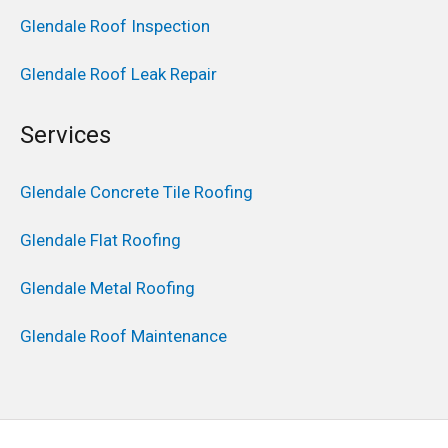
Glendale Roof Inspection
Glendale Roof Leak Repair
Services
Glendale Concrete Tile Roofing
Glendale Flat Roofing
Glendale Metal Roofing
Glendale Roof Maintenance