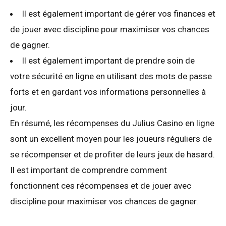
Il est également important de gérer vos finances et
de jouer avec discipline pour maximiser vos chances
de gagner.
Il est également important de prendre soin de
votre sécurité en ligne en utilisant des mots de passe
forts et en gardant vos informations personnelles à
jour.
En résumé, les récompenses du Julius Casino en ligne
sont un excellent moyen pour les joueurs réguliers de
se récompenser et de profiter de leurs jeux de hasard.
Il est important de comprendre comment
fonctionnent ces récompenses et de jouer avec
discipline pour maximiser vos chances de gagner.