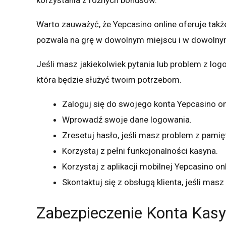
Warto zauważyć, że Yepcasino online oferuje także
pozwala na grę w dowolnym miejscu i w dowolny
Jeśli masz jakiekolwiek pytania lub problem z lo
która będzie służyć twoim potrzebom.
Zaloguj się do swojego konta Yepcasino on
Wprowadź swoje dane logowania.
Zresetuj hasło, jeśli masz problem z pamię
Korzystaj z pełni funkcjonalności kasyna.
Korzystaj z aplikacji mobilnej Yepcasino onl
Skontaktuj się z obsługą klienta, jeśli mas
Zabezpieczenie Konta Kas