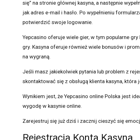
się” na stronie głównej kasyna, a następnie wypeł
jak adres e-mail i hasło. Po wypełnieniu formularza
potwierdzić swoje logowanie.
Yepcasino oferuje wiele gier, w tym popularne gry 
gry. Kasyna oferuje również wiele bonusów i pro
na wygraną.
Jeśli masz jakiekolwiek pytania lub problem z re
skontaktować się z obsługą klienta kasyna, która 
Wynikiem jest, że Yepcasino online Polska jest id
wygodę w kasynie online.
Zarejestruj się już dziś i zacznij cieszyć się emoc
Rejestracja Konta Kasyna