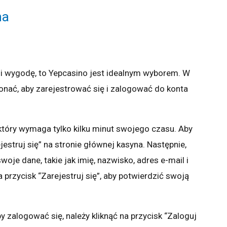
na
e i wygodę, to Yepcasino jest idealnym wyborem. W
konać, aby zarejestrować się i zalogować do konta
który wymaga tylko kilku minut swojego czasu. Aby
jestruj się” na stronie głównej kasyna. Następnie,
woje dane, takie jak imię, nazwisko, adres e-mail i
a przycisk “Zarejestruj się”, aby potwierdzić swoją
 zalogować się, należy kliknąć na przycisk “Zaloguj