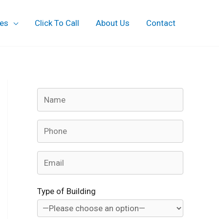
ces
Click To Call
About Us
Contact
Type of Building