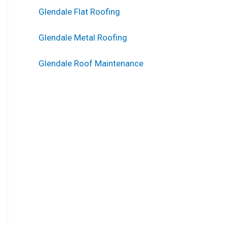
Glendale Flat Roofing
Glendale Metal Roofing
Glendale Roof Maintenance