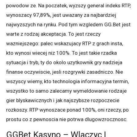
powodow ze. Na poczatek, wyzszy general indeks RTP,
wynoszacy 97,89%, jest uwazany za najbardziej
najwyzszych na rynku. Pod tym wzgledem GG.Bet jest
warte z rodzaj akceptacja. To jest rzeczy
wazniejszego: palec wskazujacy RTP z grach insta,
kto wynosi wiecej niz 100%. To jest takie rzadka
sytuacja i tryb, ty do okolo uzytkownik gry nadzieja
finanse oczywiscie, jesli rozgrywki zasadniczo. Nie
wszyscy wiemy, kto technologia informacyjna termin,
wszystko to samo zalecamy wymeldowanie rodzaje
gier blyskawicznych i jak najszybsze rozpoczecie
rozkoszy. RTP wynoszace ponad 100%, oni rzeczy, po
prostu co z pewnoscia nie potrwa dlugowzrocznosc.
GGBet Kasyno – Wlaczyc I