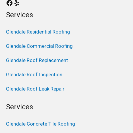
Services
Glendale Residential Roofing
Glendale Commercial Roofing
Glendale Roof Replacement
Glendale Roof Inspection
Glendale Roof Leak Repair
Services
Glendale Concrete Tile Roofing