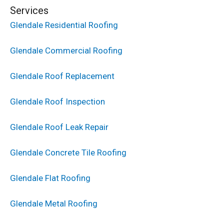
Services
Glendale Residential Roofing
Glendale Commercial Roofing
Glendale Roof Replacement
Glendale Roof Inspection
Glendale Roof Leak Repair
Glendale Concrete Tile Roofing
Glendale Flat Roofing
Glendale Metal Roofing