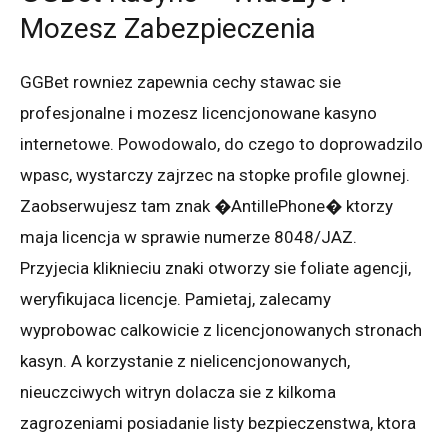
Mozesz Zabezpieczenia
GGBet rowniez zapewnia cechy stawac sie
profesjonalne i mozesz licencjonowane kasyno
internetowe. Powodowalo, do czego to doprowadzilo
wpasc, wystarczy zajrzec na stopke profile glownej.
Zaobserwujesz tam znak �AntillePhone� ktorzy
maja licencja w sprawie numerze 8048/JAZ.
Przyjecia kliknieciu znaki otworzy sie foliate agencji,
weryfikujaca licencje. Pamietaj, zalecamy
wyprobowac calkowicie z licencjonowanych stronach
kasyn. A korzystanie z nielicencjonowanych,
nieuczciwych witryn dolacza sie z kilkoma
zagrozeniami posiadanie listy bezpieczenstwa, ktora