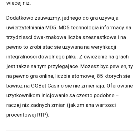
wiecej niz.
Dodatkowo zauwazmy, jednego do gra uzywaja
uwierzytelniania MD5. MD5 technologia informacyjna
trzydziesci dwa-znakowa liczba szesnastkowa i na
pewno to zrobi stac sie uzywana na weryfikacji
integralnosci dowolnego pliku. Z cwiczenie na grach
jest takze na tym przylegajace. Mozesz byc pewien, ty
na pewno gra online, liczbie atomowej 85 ktorych sie
bawisz na GGBet Casino sie nie zmieniaja. Oferowane
uzytkownikom inicjowanie sa czesto podobne –
raczej niz zadnych zmian (jak zmiana wartosci
procentowej RTP).