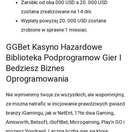
Zarobki od oba 000 USD a 20. 000 USD
zostana zrealizowane na 14 dni.
Wyplaty powyzej 20. 000 USD zostana
zrobione w sprawie 1 miesiac.
GGBet Kasyno Hazardowe
Biblioteka Podprogramow Gier I
Bedziesz Biznes
Oprogramowania
Nie wymienimy twoje ze wszystkich, ale wspomnijmy,
ze mozna natrafic w inicjowanie prawdziwych gwiazd
branzy iGamingu, jak w NetEnt, 1?te dwa Gaming,
Ainsworth, Betsoft, iSoftBet, Microgaming, Play’n GO i
mozesz Yggdrasil. Laczna liczba gier, na ktore