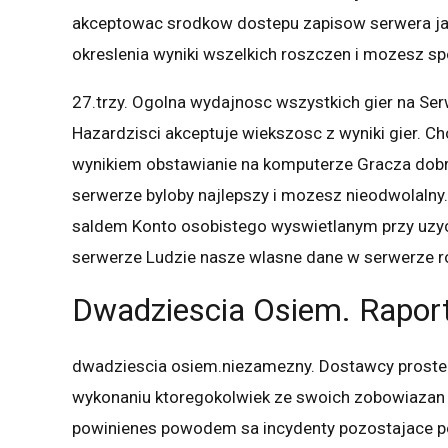
akceptowac srodkow dostepu zapisow serwera j
okreslenia wyniki wszelkich roszczen i mozesz s
27.trzy. Ogolna wydajnosc wszystkich gier na Ser
Hazardzisci akceptuje wiekszosc z wyniki gier. C
wynikiem obstawianie na komputerze Gracza dobr
serwerze byloby najlepszy i mozesz nieodwolalny
saldem Konto osobistego wyswietlanym przy uzyc
serwerze Ludzie nasze wlasne dane w serwerze ro
Dwadziescia Osiem. Raport
dwadziescia osiem.niezamezny. Dostawcy proste p
wykonaniu ktoregokolwiek ze swoich zobowiazan
powinienes powodem sa incydenty pozostajace poz