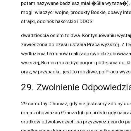
potem nazywane bedziesz mial �Sila wyzsza�), k
mogli wlaczyc: wojne, produkty Boskie, obawy int
strajki, odcinek hakerskie i DDOS.
dwadziescia osiem.te dwa. Kontynuowaniu wystap
zawieszona do czasu ustania Praca wyzszej. Z t
wydluzenia terminow realizacji swoich zobowiaza
wyzszej, Biznes moze byc pogoni podejscia do, k
oraz, w przypadku, jest to mozliwe, po Praca wyzs
29. Zwolnienie Odpowiedzi
29.samotny. Chociaz, gdy nie jestesmy zdolny do
maja zobowiazan Gracza lub po prostu gdy napra
srodkow odwolawczych, sa przyzwyczajeni do pub
upadlosciowa ktorzy maja naszej uzytkownicy nie