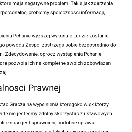
tore maja negatywne problem. Takie jak zdarzenia
erpersonalne, problemy spolecznosci informacji,
ieniu Pchanie wyzszej wykonuje Ludzie zostanie
ego powodu Zespol zastrzega sobie bezposrednio do
n. Zdecydowanie, oprocz wystapienia Pchanie
tore pozwola ich na kompletne swoich zobowiazan
zej.
alnosci Prawnej
stac Gracza na wypelnienia ktoregokolwiek ktorzy
wde nie jestesmy zdolny skorzystac z ustawowych
licznosc jest uprawnieni, podobne sprawa
 zawiera zrzeczenia sie takich praw oraz srodkow