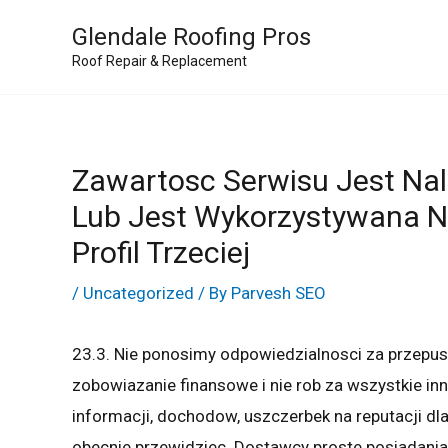
Skip
Glendale Roofing Pros
to
Roof Repair & Replacement
content
Zawartosc Serwisu Jest Na
Lub Jest Wykorzystywana Na
Profil Trzeciej
/
Uncategorized
/ By
Parvesh SEO
23.3. Nie ponosimy odpowiedzialnosci za przepu
zobowiazanie finansowe i nie rob za wszystkie inne
informacji, dochodow, uszczerbek na reputacji dl
obecnie przewidziec. Dostawcy proste posiadani