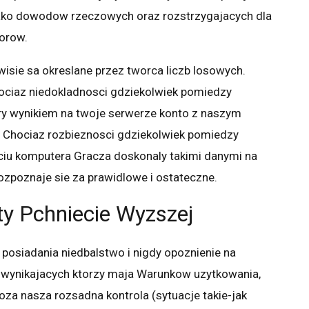
ako dowodow rzeczowych oraz rozstrzygajacych dla
porow.
wisie sa okreslane przez tworca liczb losowych.
hociaz niedokladnosci gdziekolwiek pomiedzy
y wynikiem na twoje serwerze konto z naszym
. Chociaz rozbieznosci gdziekolwiek pomiedzy
iu komputera Gracza doskonaly takimi danymi na
zpoznaje sie za prawidlowe i ostateczne.
y Pchniecie Wyzszej
osiadania niedbalstwo i nigdy opoznienie na
 wynikajacych ktorzy maja Warunkow uzytkowania,
a nasza rozsadna kontrola (sytuacje takie-jak