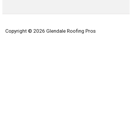
Copyright © 2026 Glendale Roofing Pros
Request A Free Estimate