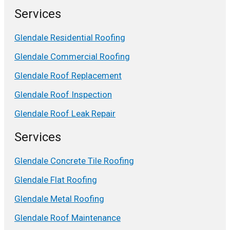
Services
Glendale Residential Roofing
Glendale Commercial Roofing
Glendale Roof Replacement
Glendale Roof Inspection
Glendale Roof Leak Repair
Services
Glendale Concrete Tile Roofing
Glendale Flat Roofing
Glendale Metal Roofing
Glendale Roof Maintenance