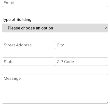
Type of Building