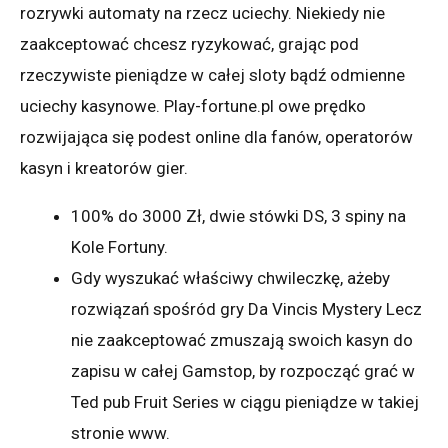
rozrywki automaty na rzecz uciechy. Niekiedy nie
zaakceptować chcesz ryzykować, grając pod
rzeczywiste pieniądze w całej sloty bądź odmienne
uciechy kasynowe.
Play-fortune.pl owe prędko
rozwijająca się podest online dla fanów, operatorów
kasyn i kreatorów gier.
100% do 3000 Zł, dwie stówki DS, 3 spiny na
Kole Fortuny.
Gdy wyszukać właściwy chwileczkę, ażeby
rozwiązań spośród gry Da Vincis Mystery Lecz
nie zaakceptować zmuszają swoich kasyn do
zapisu w całej Gamstop, by rozpocząć grać w
Ted pub Fruit Series w ciągu pieniądze w takiej
stronie www.