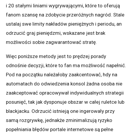
i 20 stałymi liniami wygrywającymi, które to oferują
fanom szansę na zdobycie przeróżnych nagród. Stale
ustalaj swe limity nakładów pieniężnych i periodu, an
odrzucić graj pieniędzmi, wskazane jest brak
możliwości sobie zagwarantować stratę.
Więc poniższe metody jest to prędzej porady
odnośnie decyzji, które to fan ma możliwość napełnić.
Pod na początku należałoby zaakcentować, hdy na
automatach do odwiedzenia konsol żadna osoba nie
zaakceptować opracowywał indywidualnych strategii
posunięć, tak jak dysponuje obszar w całej ruletce lub
blackjacku. Odrzucić istnieją one ingerowały przy
samą rozgrywkę, jednakże zminimalizują ryzyko
popełniania błędów portale internetowe są pełne