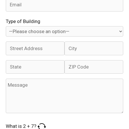
Type of Building
What is
2
+
7
?