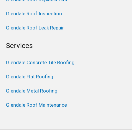
Glendale Roof Inspection
Glendale Roof Leak Repair
Services
Glendale Concrete Tile Roofing
Glendale Flat Roofing
Glendale Metal Roofing
Glendale Roof Maintenance