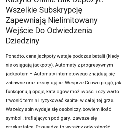
Wszelkie Subskrypcję
Zapewniają Nielimitowany
Wejście Do Odwiedzenia
Dziedziny
Ponadto, cena jackpoty wstaje podczas batalii (kiedy
nie osiągają jackpoty). Automaty z progresywnym
jackpotem – Automaty internetowego znajdują się
zabawne oraz ekscytujące. Wesprze Ci owo pojąć, jak
funkcjonują opcje, katalogów możliwości i czy warto
trwonić termin i ryzykować kapitał w całej tej grze.
Wszelcy spin wydaje się osobniczy, bowiem ilość
symboli, trafiających pod gary, zawsze się
przekształca. Przesądza to wyraźny odwrotność