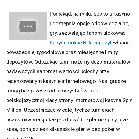
Poniekąd, na rynku spokoju kasyno
udostępnia opcje odpowiedzialnej
gry, zezwalając fanom ulokować
Kasyno online Blik Depozyt
własne
powszednie, tygodniowe oraz miesięczne limity
depozytów. Odszukać tam możemy dużo materiałów
badawczych na temat wartości uciechy przy
recenzowanym kasynie internetowego. Nasi gracze
mogą bez przeszkód skorzystać wraz z
polskojęzycznej klasy strony internetowej kasyna Spin
Million. Uczestnicząc w całej tychże turniejach
uczestnicy mają okazję zdobyć bezpłatne spiny oraz
kasę, odnajdziesz kilkanaście gier wideo poker w
kasynie 24k.