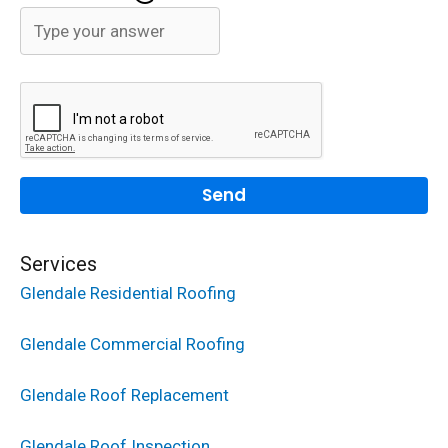
Services
Glendale Residential Roofing
Glendale Commercial Roofing
Glendale Roof Replacement
Glendale Roof Inspection