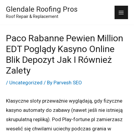
Skip
Mai
Glendale Roofing Pros
to
Roof Repair & Replacement
Me
content
Paco Rabanne Pewien Million
EDT Poglądy Kasyno Online
Blik Depozyt Jak I Również
Zalety
/
Uncategorized
/ By
Parvesh SEO
Klasyczne sloty przeważnie wyglądają, gdy fizyczne
kasyno automaty do zabawy (nawet jeśli nie istnieją
skrupulatną repliką). Pod Play-fortune.pl zamierzasz
weselić się chwilami uciechy podczas grania w