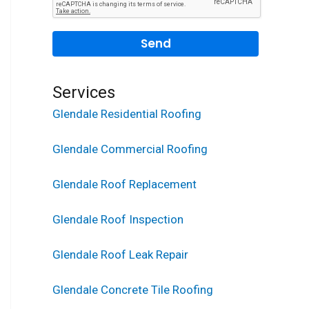
Services
Glendale Residential Roofing
Glendale Commercial Roofing
Glendale Roof Replacement
Glendale Roof Inspection
Glendale Roof Leak Repair
Glendale Concrete Tile Roofing