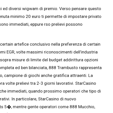
ci ed diversi wigwam di premio. Verso pensare questo
tenuta minimo 20 euro ti permette di impostare privato
o sono immediati, eppure rso prelievi possono
rtain artefice conclusivo nella preferenza di certain
emi EGR, volte massimi riconoscimenti dell’industria
 sopra misure di limite del budget addirittura opzioni
completa ed ben bilanciata, 888 Trambusto rappresenta
to, campione di giochi anche gratifica attraenti. La
 volte prelievi tra 2-3 giorni lavorativi. StarCasino
oche immediati, quando prossimo operatori che tipo di
tivi. In particolare, StarCasino di nuovo
nts 5�, mentre gente operatori come 888 Mucchio,