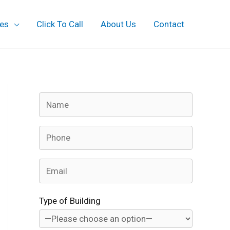
ces
Click To Call
About Us
Contact
Type of Building