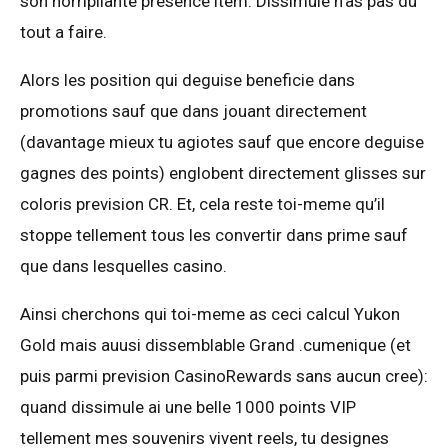
son horripilante presence item. Dissimule n’as pas du
tout a faire.
Alors les position qui deguise beneficie dans
promotions sauf que dans jouant directement
(davantage mieux tu agiotes sauf que encore deguise
gagnes des points) englobent directement glisses sur
coloris prevision CR. Et, cela reste toi-meme qu’il
stoppe tellement tous les convertir dans prime sauf
que dans lesquelles casino.
Ainsi cherchons qui toi-meme as ceci calcul Yukon
Gold mais auusi dissemblable Grand .cumenique (et
puis parmi prevision CasinoRewards sans aucun cree):
quand dissimule ai une belle 1000 points VIP
tellement mes souvenirs vivent reels, tu designes