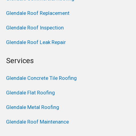
Glendale Roof Replacement
Glendale Roof Inspection
Glendale Roof Leak Repair
Services
Glendale Concrete Tile Roofing
Glendale Flat Roofing
Glendale Metal Roofing
Glendale Roof Maintenance