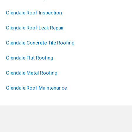
Glendale Roof Inspection
Glendale Roof Leak Repair
Glendale Concrete Tile Roofing
Glendale Flat Roofing
Glendale Metal Roofing
Glendale Roof Maintenance