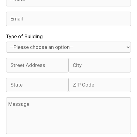
Type of Building