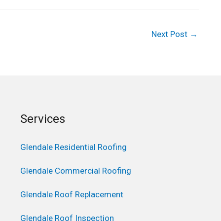
Next Post
→
Services
Glendale Residential Roofing
Glendale Commercial Roofing
Glendale Roof Replacement
Glendale Roof Inspection