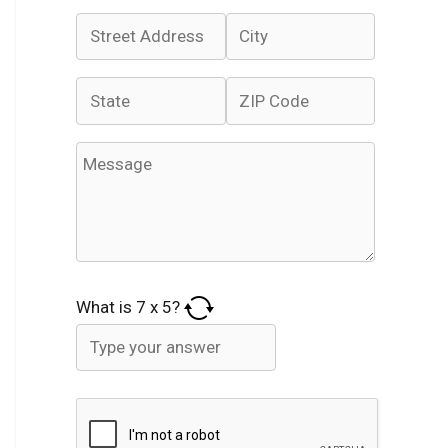
What is
7
x
5
?