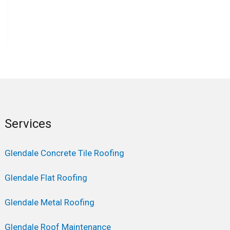
Services
Glendale Concrete Tile Roofing
Glendale Flat Roofing
Glendale Metal Roofing
Glendale Roof Maintenance