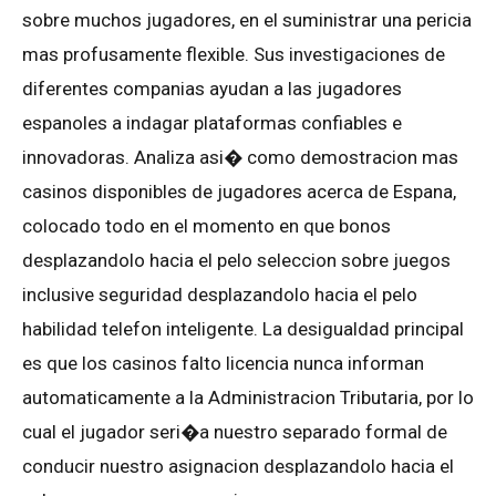
sobre muchos jugadores, en el suministrar una pericia
mas profusamente flexible. Sus investigaciones de
diferentes companias ayudan a las jugadores
espanoles a indagar plataformas confiables e
innovadoras. Analiza asi� como demostracion mas
casinos disponibles de jugadores acerca de Espana,
colocado todo en el momento en que bonos
desplazandolo hacia el pelo seleccion sobre juegos
inclusive seguridad desplazandolo hacia el pelo
habilidad telefon inteligente. La desigualdad principal
es que los casinos falto licencia nunca informan
automaticamente a la Administracion Tributaria, por lo
cual el jugador seri�a nuestro separado formal de
conducir nuestro asignacion desplazandolo hacia el