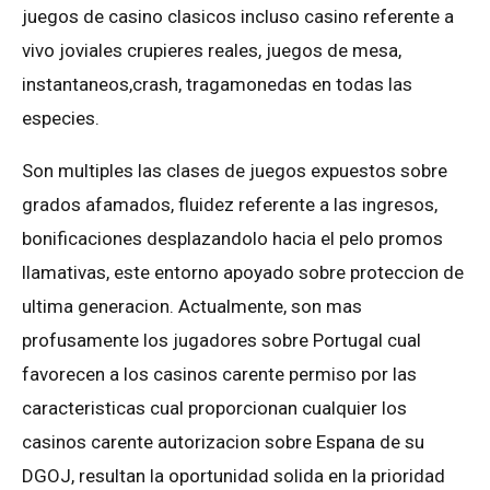
juegos de casino clasicos incluso casino referente a
vivo joviales crupieres reales, juegos de mesa,
instantaneos,crash, tragamonedas en todas las
especies.
Son multiples las clases de juegos expuestos sobre
grados afamados, fluidez referente a las ingresos,
bonificaciones desplazandolo hacia el pelo promos
llamativas, este entorno apoyado sobre proteccion de
ultima generacion. Actualmente, son mas
profusamente los jugadores sobre Portugal cual
favorecen a los casinos carente permiso por las
caracteristicas cual proporcionan cualquier los
casinos carente autorizacion sobre Espana de su
DGOJ, resultan la oportunidad solida en la prioridad