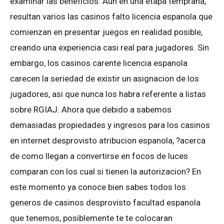
examinar las beneficios. Aun en una etapa temprana,
resultan varios las casinos falto licencia espanola que
comienzan en presentar juegos en realidad posible,
creando una experiencia casi real para jugadores. Sin
embargo, los casinos carente licencia espanola
carecen la seriedad de existir un asignacion de los
jugadores, asi que nunca los habra referente a listas
sobre RGIAJ. Ahora que debido a sabemos
demasiadas propiedades y ingresos para los casinos
en internet desprovisto atribucion espanola, ?acerca
de como llegan a convertirse en focos de luces
comparan con los cual si tienen la autorizacion? En
este momento ya conoce bien sabes todos los
generos de casinos desprovisto facultad espanola
que tenemos, posiblemente te te colocaran