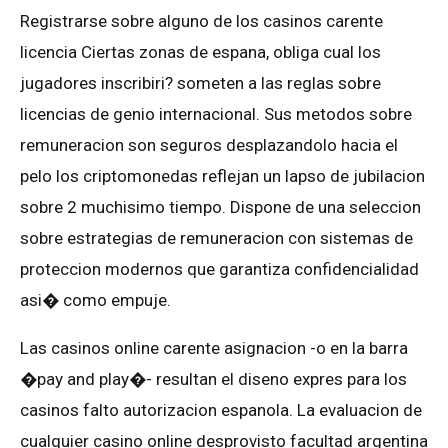
Registrarse sobre alguno de los casinos carente
licencia Ciertas zonas de espana, obliga cual los
jugadores inscribiri? someten a las reglas sobre
licencias de genio internacional. Sus metodos sobre
remuneracion son seguros desplazandolo hacia el
pelo los criptomonedas reflejan un lapso de jubilacion
sobre 2 muchisimo tiempo. Dispone de una seleccion
sobre estrategias de remuneracion con sistemas de
proteccion modernos que garantiza confidencialidad
asi� como empuje.
Las casinos online carente asignacion -o en la barra
�pay and play�- resultan el diseno expres para los
casinos falto autorizacion espanola. La evaluacion de
cualquier casino online desprovisto facultad argentina