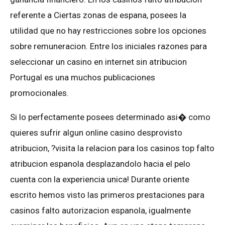
referente a Ciertas zonas de espana, posees la
utilidad que no hay restricciones sobre los opciones
sobre remuneracion. Entre los iniciales razones para
seleccionar un casino en internet sin atribucion
Portugal es una muchos publicaciones
promocionales.
Si lo perfectamente posees determinado asi� como
quieres sufrir algun online casino desprovisto
atribucion, ?visita la relacion para los casinos top falto
atribucion espanola desplazandolo hacia el pelo
cuenta con la experiencia unica! Durante oriente
escrito hemos visto las primeros prestaciones para
casinos falto autorizacion espanola, igualmente