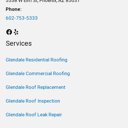
5538 W Elm St, Phoenix, AZ 85031
Phone:
602-753-5333
Services
Glendale Residential Roofing
Glendale Commercial Roofing
Glendale Roof Replacement
Glendale Roof Inspection
Glendale Roof Leak Repair