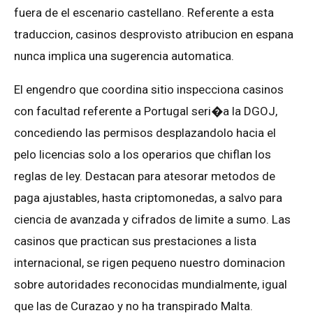
fuera de el escenario castellano. Referente a esta
traduccion, casinos desprovisto atribucion en espana
nunca implica una sugerencia automatica.
El engendro que coordina sitio inspecciona casinos
con facultad referente a Portugal seri�a la DGOJ,
concediendo las permisos desplazandolo hacia el
pelo licencias solo a los operarios que chiflan los
reglas de ley. Destacan para atesorar metodos de
paga ajustables, hasta criptomonedas, a salvo para
ciencia de avanzada y cifrados de limite a sumo. Las
casinos que practican sus prestaciones a lista
internacional, se rigen pequeno nuestro dominacion
sobre autoridades reconocidas mundialmente, igual
que las de Curazao y no ha transpirado Malta.