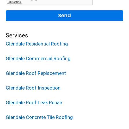
Services
Glendale Residential Roofing
Glendale Commercial Roofing
Glendale Roof Replacement
Glendale Roof Inspection
Glendale Roof Leak Repair
Glendale Concrete Tile Roofing