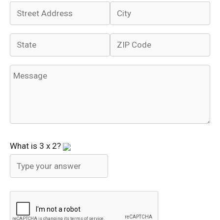
What is
3
x
2
?