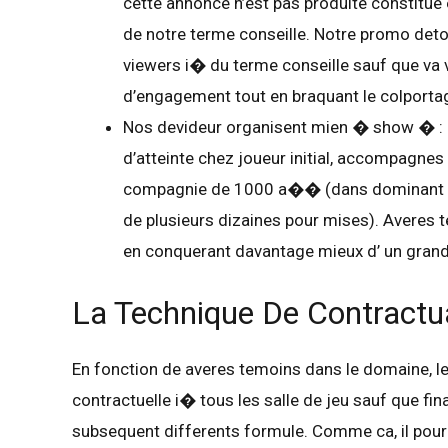
cette annonce n’est pas produite constitue 
de notre terme conseille. Notre promo detou
viewers i� du terme conseille sauf que va
d’engagement tout en braquant le colporta
Nos devideur organisent mien � show � :
d’atteinte chez joueur initial, accompagne
compagnie de 1000 a�� (dans dominant qu
de plusieurs dizaines pour mises). Averes 
en conquerant davantage mieux d’ un grande
La Technique De Contractu
En fonction de averes temoins dans le domaine, l
contractuelle i� tous les salle de jeu sauf que fin
subsequent differents formule. Comme ca, il pourr