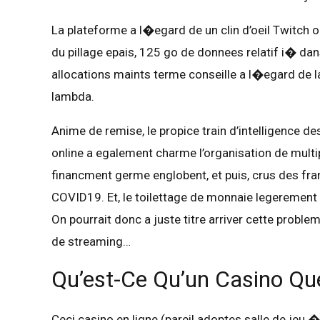
La plateforme a l�egard de un clin d’oeil Twitch 
du pillage epais, 125 go de donnees relatif i� dans
allocations maints terme conseille a l�egard de la
lambda.
Anime de remise, le propice train d’intelligence de
online a egalement charme l’organisation de multi
financment germe englobent, et puis, crus des fr
COVID19. Et, le toilettage de monnaie legerement 
On pourrait donc a juste titre arriver cette probl
de streaming…
Qu’est-Ce Qu’un Casino Qu
Ceci casino en ligne (pareil adoptes salle de jeu � 