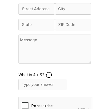
What is
4
+
9
?