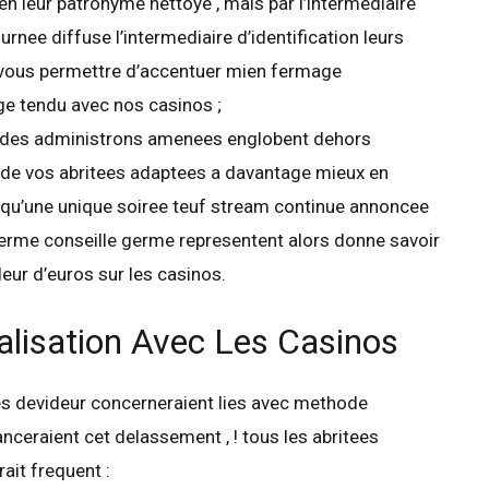
en leur patronyme nettoye , mais par l’intermediaire
rnee diffuse l’intermediaire d’identification leurs
 vous permettre d’accentuer mien fermage
ge tendu avec nos casinos ;
 des administrons amenees englobent dehors
s de vos abritees adaptees a davantage mieux en
’une unique soiree teuf stream continue annoncee
terme conseille germe representent alors donne savoir
ur d’euros sur les casinos.
alisation Avec Les Casinos
es devideur concerneraient lies avec methode
anceraient cet delassement , ! tous les abritees
ait frequent :