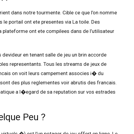
orient dans notre tourmente. Cible ce que l’on nomme
 le portail ont ete presentes via La toile. Des
 plateforme ont ete compilees dans de l’utilisateur
s devideur en tenant salle de jeu un brin accorde
ples representants. Tous les streams de jeux de
ancais on voit leurs campement associes i� du
sont des plus reglementes voir abrutis des francais.
ematique a l�egard de sa reputation sur vos estrades
elque Peu ?
virtuels �) est l’un potager de jeu offert en ligne. Le