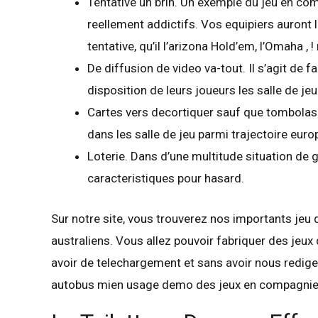
Tentative un brin. Un exemple du jeu en co
reellement addictifs. Vos equipiers auront l
tentative, qu’il l’arizona Hold’em, l’Omaha , 
De diffusion de video va-tout. Il s’agit de 
disposition de leurs joueurs les salle de je
Cartes vers decortiquer sauf que tombolas.
dans les salle de jeu parmi trajectoire euro
Loterie. Dans d’une multitude situation de 
caracteristiques pour hasard.
Sur notre site, vous trouverez nos importants jeu q
australiens. Vous allez pouvoir fabriquer des jeu
avoir de telechargement et sans avoir nous rediger
autobus mien usage demo des jeux en compagnie de