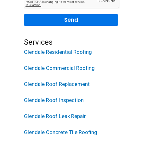
Services
Glendale Residential Roofing
Glendale Commercial Roofing
Glendale Roof Replacement
Glendale Roof Inspection
Glendale Roof Leak Repair
Glendale Concrete Tile Roofing