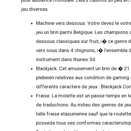
pour audience mondiale. Leurs casinos un peu en
jeu diverses.
Machine vers dessous. Votre devez le votre p
jeu un brin parmi Belgique. Les champions 
dessous classiques sur fruit, i� ce genre 
vers sous dans 4 chignons, i� l’ensemble de
instrument dans thunes 3d.
Blackjack. Cet amusement un brin de � 21 
plebeien relatives aux condition de gaming 
differents caractere de jeux : Blackjack C
Fraise. La molette est un passe-temps en te
de traductions. Au milieu des genres de je
telle fraise etasunienne sauf que la roulet
possede tous ses conformes caracteristiqu