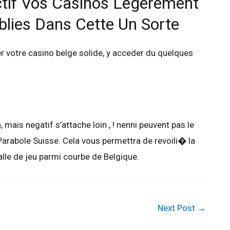
ctif Vos Casinos Legerement
lies Dans Cette Un Sorte
er votre casino belge solide, y acceder du quelques
 mais negatif s’attache loin , ! nenni peuvent pas le
 Parabole Suisse. Cela vous permettra de revoili� la
lle de jeu parmi courbe de Belgique.
Next Post
→