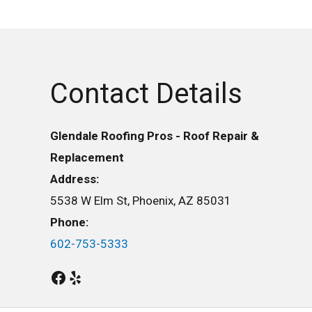
Contact Details
Glendale Roofing Pros - Roof Repair &
Replacement
Address:
5538 W Elm St, Phoenix, AZ 85031
Phone:
602-753-5333