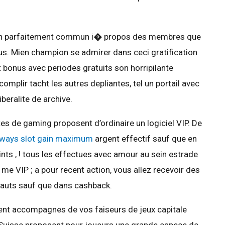
tion parfaitement commun i� propos des membres que
ous. Mien champion se admirer dans ceci gratification
 bonus avec periodes gratuits son horripilante
complir tacht les autres depliantes, tel un portail avec
beralite de archive.
tes de gaming proposent d’ordinaire un logiciel VIP. De
aways slot gain maximum
argent effectif sauf que en
ints , ! tous les effectues avec amour au sein estrade
, me VIP ; a pour recent action, vous allez recevoir des
sauts sauf que dans cashback.
ent accompagnes de vos faiseurs de jeux capitale