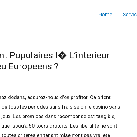
Home
Servi
t Populaires I� L’interieur
eu Europeens ?
ez dedans, assurez-nous d’en profiter. Ca orient
 ou tous les periodes sans frais selon le casino sans
 jeux. Les premices dans recompense est tangible,
que jusqu’a 50 tours gratuits. Les liberalite ne vont
 toutes criteres en tenant mise n’ont pas vrai ete